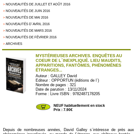
>
NOUVEAUTÉS DE JUILLET ET AOÛT 2016
>
NOUVEAUTÉS DE JUIN 2016
>
NOUVEAUTÉS DE MAI 2016
>
NOUVEAUTÉS D´AVRIL 2016
>
NOUVEAUTÉS DE MARS 2016
>
NOUVEAUTÉS DE FÉVRIER 2016
>
ARCHIVES
MYSTÉRIEUSES ARCHIVES. ENQUÊTES AU
COEUR DE L´INEXPLIQUÉ. LIEU MAUDITS,
APPARITIONS, FANTÔMES, PHÉNOMÈNES
ÉTRANGES...
Auteur :
GALLEY David
Editeur :
OPPORTUN (éditions de l´)
Nombre de pages : 321
Date de parution : 13/11/2024
Forme : Livre ISBN : 9782487178205
OPPORT11
NEUF habituellement en stock
Prix : 7.90€
Depuis de nombreuses années, David Galley s´intéresse de près aux