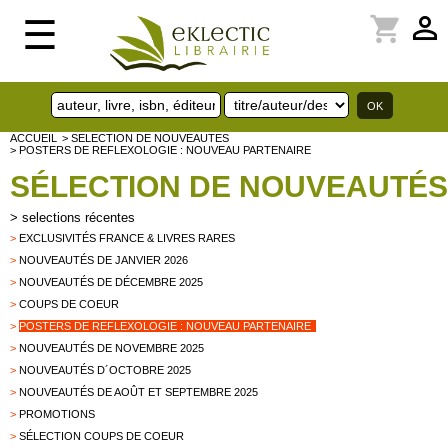
perm_identity
shopping_cart
☰
ACCUEIL
> SELECTION DE NOUVEAUTES
> POSTERS DE REFLEXOLOGIE : NOUVEAU PARTENAIRE
SÉLECTION DE NOUVEAUTÉS
>
selections récentes
>
EXCLUSIVITÉS FRANCE & LIVRES RARES
>
NOUVEAUTÉS DE JANVIER 2026
>
NOUVEAUTÉS DE DÉCEMBRE 2025
>
COUPS DE COEUR
>
POSTERS DE REFLEXOLOGIE : NOUVEAU PARTENAIRE
>
NOUVEAUTÉS DE NOVEMBRE 2025
>
NOUVEAUTÉS D´OCTOBRE 2025
>
NOUVEAUTÉS DE AOÛT ET SEPTEMBRE 2025
>
PROMOTIONS
>
SÉLECTION COUPS DE COEUR