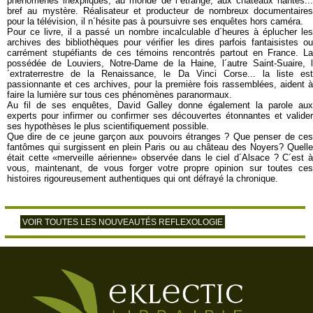
phénomènes inexpliqués, au monde de l´étrange, aux châteaux hantés...
bref au mystère. Réalisateur et producteur de nombreux documentaires
pour la télévision, il n´hésite pas à poursuivre ses enquêtes hors caméra.
Pour ce livre, il a passé un nombre incalculable d´heures à éplucher les
archives des bibliothèques pour vérifier les dires parfois fantaisistes ou
carrément stupéfiants de ces témoins rencontrés partout en France. La
possédée de Louviers, Notre-Dame de la Haine, l´autre Saint-Suaire, l
´extraterrestre de la Renaissance, le Da Vinci Corse... la liste est
passionnante et ces archives, pour la première fois rassemblées, aident à
faire la lumière sur tous ces phénomènes paranormaux.
Au fil de ses enquêtes, David Galley donne également la parole aux
experts pour infirmer ou confirmer ses découvertes étonnantes et valider
ses hypothèses le plus scientifiquement possible.
Que dire de ce jeune garçon aux pouvoirs étranges ? Que penser de ces
fantômes qui surgissent en plein Paris ou au château des Noyers? Quelle
était cette «merveille aérienne» observée dans le ciel d´Alsace ? C´est à
vous, maintenant, de vous forger votre propre opinion sur toutes ces
histoires rigoureusement authentiques qui ont défrayé la chronique.
VOIR TOUTES LES NOUVEAUTÉS REFLEXOLOGIE
>