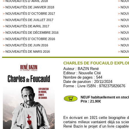
>
NOUVEAUTÉS D´AVRIL 2018
>
NOUV
>
NOUVEAUTÉS DE JANVIER 2018
>
NOUV
>
NOUVEAUTÉS D´OCTOBRE 2017
>
NOUV
>
NOUVEAUTÉS DE JUILLET 2017
>
NOUV
>
NOUVEAUTÉS DE AVRIL 2017
>
NOUV
>
NOUVEAUTÉS DE DÉCEMBRE 2016
>
NOUV
>
NOUVEAUTÉS D´OCTOBRE 2016
>
NOUV
>
NOUVEAUTÉS DE JUIN 2016
>
NOUV
>
NOUVEAUTÉS DE MARS 2016
>
NOUV
CHARLES DE FOUCAULD EXPLO
Auteur :
BAZIN René
Editeur :
Nouvelle Cité
Nombre de pages : 544
Date de parution : 20/11/2024
Forme : Livre ISBN : 9782375826676
NCITE76
NEUF habituellement en stoc
Prix : 21.90€
En écrivant en 1921 cette biographie 
certains milieux vantaient déjà sa scie
René Bazin le projet d´un livre capable 