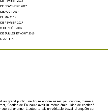
DE FÉVRIER 2018
DE NOVEMBRE 2017
DE AOÛT 2017
DE MAI 2017
DE FÉVRIER 2017
X DE NOËL 2016
E JUILLET ET AOÛT 2016
D´AVRIL 2016
ait au grand public une figure encore assez peu connue, même si
ivant, Charles de Foucauld avait lui-même émis l´idée de confier à
rique saharienne. L´auteur a fait un véritable travail d´enquête sur