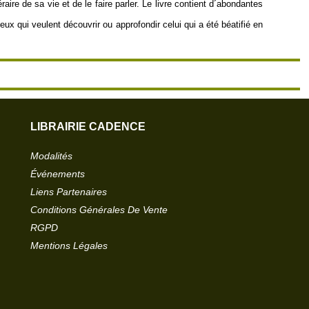
éraire de sa vie et de le faire parler. Le livre contient d´abondantes
x qui veulent découvrir ou approfondir celui qui a été béatifié en
LIBRAIRIE CADENCE
Modalités
Événements
Liens Partenaires
Conditions Générales De Vente
RGPD
Mentions Légales