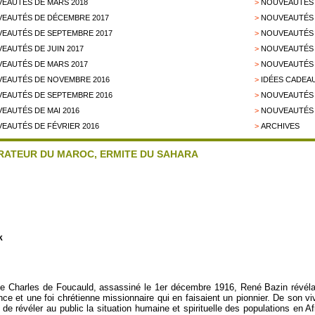
EAUTÉS DE MARS 2018
>
NOUVEAUTÉS 
EAUTÉS DE DÉCEMBRE 2017
>
NOUVEAUTÉS 
EAUTÉS DE SEPTEMBRE 2017
>
NOUVEAUTÉS 
EAUTÉS DE JUIN 2017
>
NOUVEAUTÉS 
EAUTÉS DE MARS 2017
>
NOUVEAUTÉS 
EAUTÉS DE NOVEMBRE 2016
>
IDÉES CADEAU
EAUTÉS DE SEPTEMBRE 2016
>
NOUVEAUTÉS D
EAUTÉS DE MAI 2016
>
NOUVEAUTÉS 
EAUTÉS DE FÉVRIER 2016
>
ARCHIVES
RATEUR DU MAROC, ERMITE DU SAHARA
k
de Charles de Foucauld, assassiné le 1er décembre 1916, René Bazin révél
nce et une foi chrétienne missionnaire qui en faisaient un pionnier. De son v
de révéler au public la situation humaine et spirituelle des populations en Af