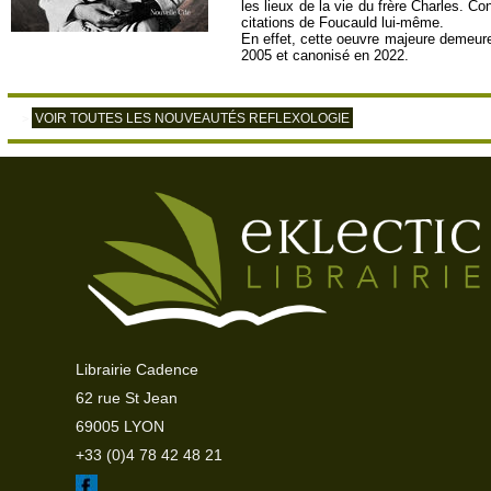
les lieux de la vie du frère Charles. Con
citations de Foucauld lui-même.
En effet, cette oeuvre majeure demeure 
2005 et canonisé en 2022.
VOIR TOUTES LES NOUVEAUTÉS REFLEXOLOGIE
>
Librairie Cadence
62 rue St Jean
69005 LYON
+33 (0)4 78 42 48 21