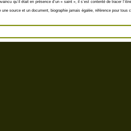
vaincu qu´il était en présence d´un « saint », il s´est contenté de tracer l´itin
une source et un document, biographie jamais égalée, référence pour tous ceu