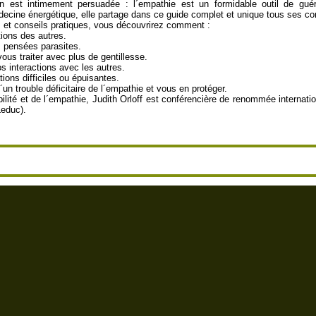
en est intimement persuadée : l´empathie est un formidable outil de gu
decine énergétique, elle partage dans ce guide complet et unique tous ses co
 et conseils pratiques, vous découvrirez comment :
tions des autres.
s pensées parasites.
vous traiter avec plus de gentillesse.
os interactions avec les autres.
ions difficiles ou épuisantes.
un trouble déficitaire de l´empathie et vous en protéger.
bilité et de l´empathie, Judith Orloff est conférencière de renommée internatio
Leduc).