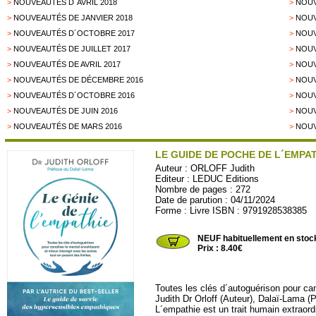
>
NOUVEAUTÉS D´AVRIL 2018
>
NOUV
>
NOUVEAUTÉS DE JANVIER 2018
>
NOUV
>
NOUVEAUTÉS D´OCTOBRE 2017
>
NOUV
>
NOUVEAUTÉS DE JUILLET 2017
>
NOUV
>
NOUVEAUTÉS DE AVRIL 2017
>
NOUV
>
NOUVEAUTÉS DE DÉCEMBRE 2016
>
NOUV
>
NOUVEAUTÉS D´OCTOBRE 2016
>
NOUV
>
NOUVEAUTÉS DE JUIN 2016
>
NOUV
>
NOUVEAUTÉS DE MARS 2016
>
NOUV
LE GUIDE DE POCHE DE L´EMPA
Auteur :
ORLOFF Judith
Editeur :
LEDUC Editions
Nombre de pages : 272
Date de parution : 04/11/2024
Forme : Livre ISBN : 9791928538385
LEDUC443
NEUF habituellement en stoc
Prix : 8.40€
Toutes les clés d´autoguérison pour can
Judith Dr Orloff (Auteur), Dalaï-Lama (
L´empathie est un trait humain extraordi