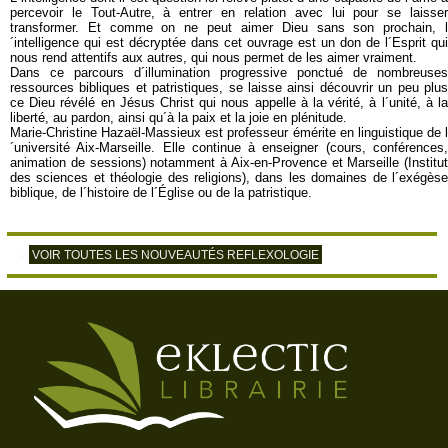
percevoir le Tout-Autre, à entrer en relation avec lui pour se laisser
transformer. Et comme on ne peut aimer Dieu sans son prochain, l
´intelligence qui est décryptée dans cet ouvrage est un don de l´Esprit qui
nous rend attentifs aux autres, qui nous permet de les aimer vraiment.
Dans ce parcours d´illumination progressive ponctué de nombreuses
ressources bibliques et patristiques, se laisse ainsi découvrir un peu plus
ce Dieu révélé en Jésus Christ qui nous appelle à la vérité, à l´unité, à la
liberté, au pardon, ainsi qu´à la paix et la joie en plénitude.
Marie-Christine Hazaël-Massieux est professeur émérite en linguistique de l
´université Aix-Marseille. Elle continue à enseigner (cours, conférences,
animation de sessions) notamment à Aix-en-Provence et Marseille (Institut
des sciences et théologie des religions), dans les domaines de l´exégèse
biblique, de l´histoire de l´Église ou de la patristique.
VOIR TOUTES LES NOUVEAUTÉS REFLEXOLOGIE
>