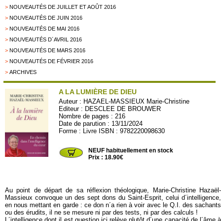
>
NOUVEAUTÉS DE JUILLET ET AOÛT 2016
>
NOUVEAUTÉS DE JUIN 2016
>
NOUVEAUTÉS DE MAI 2016
>
NOUVEAUTÉS D´AVRIL 2016
>
NOUVEAUTÉS DE MARS 2016
>
NOUVEAUTÉS DE FÉVRIER 2016
>
ARCHIVES
A LA LUMIÈRE DE DIEU
Auteur :
HAZAEL-MASSIEUX Marie-Christine
Editeur :
DESCLEE DE BROUWER
Nombre de pages : 216
Date de parution : 13/11/2024
Forme : Livre ISBN : 9782220098630
DESCLEE12
NEUF habituellement en stock
Prix : 18.90€
Au point de départ de sa réflexion théologique, Marie-Christine Hazaël-
Massieux convoque un des sept dons du Saint-Esprit, celui d´intelligence,
en nous mettant en garde : ce don n´a rien à voir avec le Q.I. des sachants
ou des érudits, il ne se mesure ni par des tests, ni par des calculs !
L´intelligence dont il est question ici relève plutôt d´une capacité de l´âme à