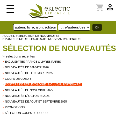
perm_identity
shopping_cart
☰
ACCUEIL
> SELECTION DE NOUVEAUTES
> POSTERS DE REFLEXOLOGIE : NOUVEAU PARTENAIRE
SÉLECTION DE NOUVEAUTÉS
>
selections récentes
>
EXCLUSIVITÉS FRANCE & LIVRES RARES
>
NOUVEAUTÉS DE JANVIER 2026
>
NOUVEAUTÉS DE DÉCEMBRE 2025
>
COUPS DE COEUR
>
POSTERS DE REFLEXOLOGIE : NOUVEAU PARTENAIRE
>
NOUVEAUTÉS DE NOVEMBRE 2025
>
NOUVEAUTÉS D´OCTOBRE 2025
>
NOUVEAUTÉS DE AOÛT ET SEPTEMBRE 2025
>
PROMOTIONS
>
SÉLECTION COUPS DE COEUR