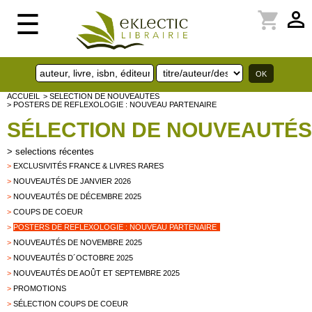
perm_identity
shopping_cart
☰
ACCUEIL
> SELECTION DE NOUVEAUTES
> POSTERS DE REFLEXOLOGIE : NOUVEAU PARTENAIRE
SÉLECTION DE NOUVEAUTÉS
>
selections récentes
>
EXCLUSIVITÉS FRANCE & LIVRES RARES
>
NOUVEAUTÉS DE JANVIER 2026
>
NOUVEAUTÉS DE DÉCEMBRE 2025
>
COUPS DE COEUR
>
POSTERS DE REFLEXOLOGIE : NOUVEAU PARTENAIRE
>
NOUVEAUTÉS DE NOVEMBRE 2025
>
NOUVEAUTÉS D´OCTOBRE 2025
>
NOUVEAUTÉS DE AOÛT ET SEPTEMBRE 2025
>
PROMOTIONS
>
SÉLECTION COUPS DE COEUR