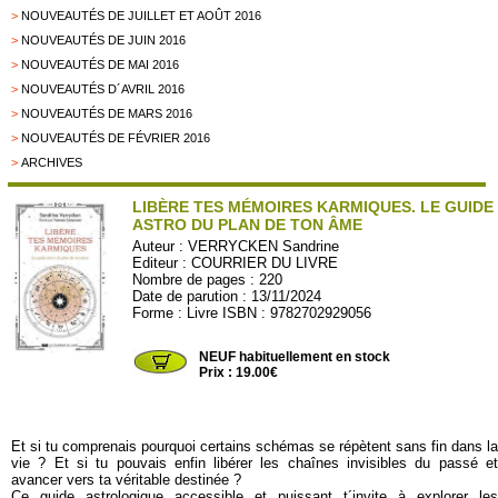
>
NOUVEAUTÉS DE JUILLET ET AOÛT 2016
>
NOUVEAUTÉS DE JUIN 2016
>
NOUVEAUTÉS DE MAI 2016
>
NOUVEAUTÉS D´AVRIL 2016
>
NOUVEAUTÉS DE MARS 2016
>
NOUVEAUTÉS DE FÉVRIER 2016
>
ARCHIVES
LIBÈRE TES MÉMOIRES KARMIQUES. LE GUIDE
ASTRO DU PLAN DE TON ÂME
Auteur :
VERRYCKEN Sandrine
Editeur :
COURRIER DU LIVRE
Nombre de pages : 220
Date de parution : 13/11/2024
Forme : Livre ISBN : 9782702929056
COURRIER45
NEUF habituellement en stock
Prix : 19.00€
Et si tu comprenais pourquoi certains schémas se répètent sans fin dans la
vie ? Et si tu pouvais enfin libérer les chaînes invisibles du passé et
avancer vers ta véritable destinée ?
Ce guide astrologique accessible et puissant t´invite à explorer les