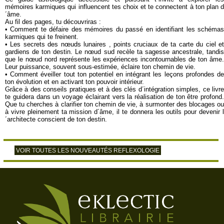
mémoires karmiques qui influencent tes choix et te connectent à ton plan d
´âme.
Au fil des pages, tu découvriras :
• Comment te défaire des mémoires du passé en identifiant les schémas
karmiques qui te freinent.
• Les secrets des nœuds lunaires , points cruciaux de ta carte du ciel et
gardiens de ton destin. Le nœud sud recèle ta sagesse ancestrale, tandis
que le nœud nord représente les expériences incontournables de ton âme.
Leur puissance, souvent sous-estimée, éclaire ton chemin de vie.
• Comment éveiller tout ton potentiel en intégrant les leçons profondes de
ton évolution et en activant ton pouvoir intérieur.
Grâce à des conseils pratiques et à des clés d´intégration simples, ce livre
te guidera dans un voyage éclairant vers la réalisation de ton être profond.
Que tu cherches à clarifier ton chemin de vie, à surmonter des blocages ou
à vivre pleinement ta mission d´âme, il te donnera les outils pour devenir l
´architecte conscient de ton destin.
VOIR TOUTES LES NOUVEAUTÉS REFLEXOLOGIE
>