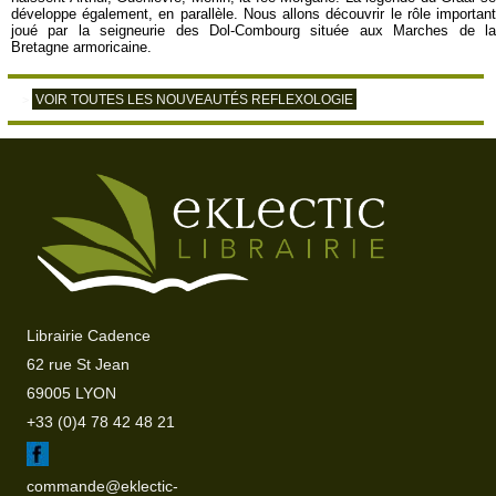
développe également, en parallèle. Nous allons découvrir le rôle important
joué par la seigneurie des Dol-Combourg située aux Marches de la
Bretagne armoricaine.
VOIR TOUTES LES NOUVEAUTÉS REFLEXOLOGIE
>
Librairie Cadence
62 rue St Jean
69005 LYON
+33 (0)4 78 42 48 21
commande@eklectic-