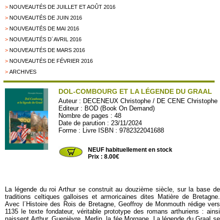
>
NOUVEAUTÉS DE JUILLET ET AOÛT 2016
>
NOUVEAUTÉS DE JUIN 2016
>
NOUVEAUTÉS DE MAI 2016
>
NOUVEAUTÉS D´AVRIL 2016
>
NOUVEAUTÉS DE MARS 2016
>
NOUVEAUTÉS DE FÉVRIER 2016
>
ARCHIVES
DOL-COMBOURG ET LA LÉGENDE DU GRAAL
Auteur :
DECENEUX Christophe / DE CENE Christophe
Editeur :
BOD (Book On Demand)
Nombre de pages : 48
Date de parution : 23/11/2024
Forme : Livre ISBN : 9782322041688
BOD93
NEUF habituellement en stock
Prix : 8.00€
La légende du roi Arthur se construit au douzième siècle, sur la base de
traditions celtiques galloises et armoricaines dites Matière de Bretagne.
Avec l´Histoire des Rois de Bretagne, Geoffroy de Monmouth rédige vers
1135 le texte fondateur, véritable prototype des romans arthuriens : ainsi
naissent Arthur, Guenièvre, Merlin, la fée Morgane. La légende du Graal se