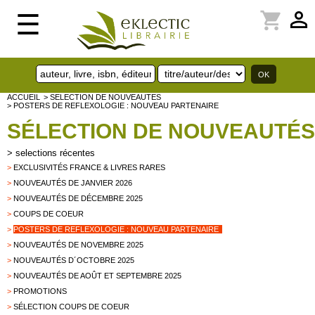
perm_identity
shopping_cart
☰
ACCUEIL
> SELECTION DE NOUVEAUTES
> POSTERS DE REFLEXOLOGIE : NOUVEAU PARTENAIRE
SÉLECTION DE NOUVEAUTÉS
>
selections récentes
>
EXCLUSIVITÉS FRANCE & LIVRES RARES
>
NOUVEAUTÉS DE JANVIER 2026
>
NOUVEAUTÉS DE DÉCEMBRE 2025
>
COUPS DE COEUR
>
POSTERS DE REFLEXOLOGIE : NOUVEAU PARTENAIRE
>
NOUVEAUTÉS DE NOVEMBRE 2025
>
NOUVEAUTÉS D´OCTOBRE 2025
>
NOUVEAUTÉS DE AOÛT ET SEPTEMBRE 2025
>
PROMOTIONS
>
SÉLECTION COUPS DE COEUR