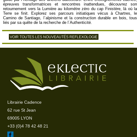
épreuves transformatrices et rencontres inattendues, découvrez son
retournement vers la Lumière au kilomètre zéro du cap Finistère, là où la
Terre se finit. Explorez ses parcours initiatiques vécus à Chartres, le
Camino de Santiago, l´alpinisme et la construction durable en bois, tous
liés par sa quête de la recherche de l´Authenticité.
VOIR TOUTES LES NOUVEAUTÉS REFLEXOLOGIE
>
Librairie Cadence
62 rue St Jean
69005 LYON
+33 (0)4 78 42 48 21