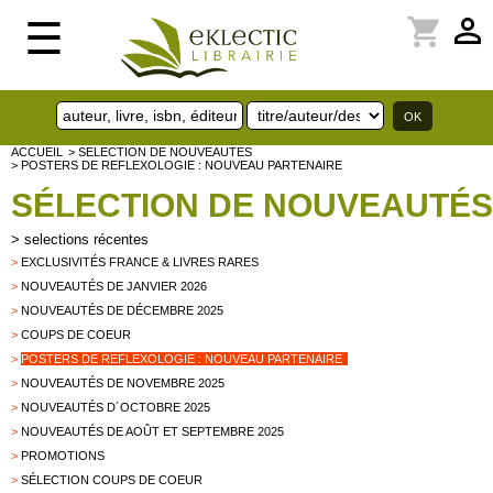
perm_identity
shopping_cart
☰
ACCUEIL
> SELECTION DE NOUVEAUTES
> POSTERS DE REFLEXOLOGIE : NOUVEAU PARTENAIRE
SÉLECTION DE NOUVEAUTÉS
>
selections récentes
>
EXCLUSIVITÉS FRANCE & LIVRES RARES
>
NOUVEAUTÉS DE JANVIER 2026
>
NOUVEAUTÉS DE DÉCEMBRE 2025
>
COUPS DE COEUR
>
POSTERS DE REFLEXOLOGIE : NOUVEAU PARTENAIRE
>
NOUVEAUTÉS DE NOVEMBRE 2025
>
NOUVEAUTÉS D´OCTOBRE 2025
>
NOUVEAUTÉS DE AOÛT ET SEPTEMBRE 2025
>
PROMOTIONS
>
SÉLECTION COUPS DE COEUR