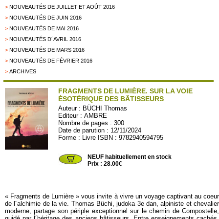
>
NOUVEAUTÉS DE JUILLET ET AOÛT 2016
>
NOUVEAUTÉS DE JUIN 2016
>
NOUVEAUTÉS DE MAI 2016
>
NOUVEAUTÉS D´AVRIL 2016
>
NOUVEAUTÉS DE MARS 2016
>
NOUVEAUTÉS DE FÉVRIER 2016
>
ARCHIVES
FRAGMENTS DE LUMIÈRE. SUR LA VOIE
ÉSOTÉRIQUE DES BÂTISSEURS
Auteur :
BÜCHI Thomas
Editeur :
AMBRE
Nombre de pages : 300
Date de parution : 12/11/2024
Forme : Livre ISBN : 9782940594795
AMBRE164
NEUF habituellement en stock
Prix : 28.00€
« Fragments de Lumière » vous invite à vivre un voyage captivant au coeur
de l´alchimie de la vie. Thomas Büchi, judoka 3e dan, alpiniste et chevalier
moderne, partage son périple exceptionnel sur le chemin de Compostelle,
guidé par l´héritage des anciens bâtisseurs. Entre enseignements cachés,