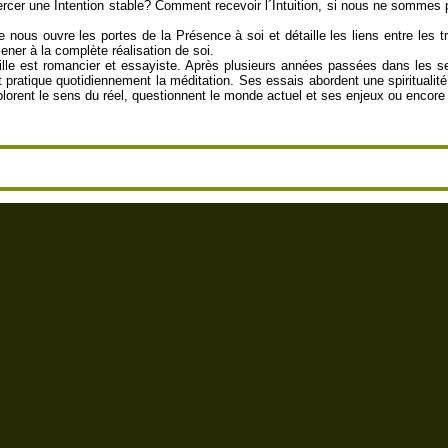
rcer une Intention stable? Comment recevoir l´Intuition, si nous ne sommes 
 nous ouvre les portes de la Présence à soi et détaille les liens entre les 
er à la complète réalisation de soi.
lle est romancier et essayiste. Après plusieurs années passées dans les ser
 pratique quotidiennement la méditation. Ses essais abordent une spiritualité 
rent le sens du réel, questionnent le monde actuel et ses enjeux ou encore re