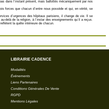
pas dans l´instant présent, mais ballottés mécaniquement par nos
trois forces que chacun d´entre nous possède et qui, en vérité, se
vices d´urgences des hôpitaux parisiens, il change de vie. Il se
au-delà de la religion, à l´instar des enseignements qu´il a reçus.
flètent la quête intérieure de chacun.
LIBRAIRIE CADENCE
Modalités
Événements
Liens Partenaires
Conditions Générales De Vente
RGPD
Mentions Légales