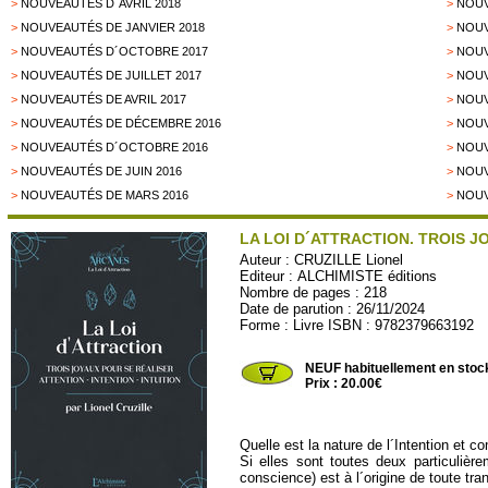
>
NOUVEAUTÉS D´AVRIL 2018
>
NOUV
>
NOUVEAUTÉS DE JANVIER 2018
>
NOUV
>
NOUVEAUTÉS D´OCTOBRE 2017
>
NOUV
>
NOUVEAUTÉS DE JUILLET 2017
>
NOUV
>
NOUVEAUTÉS DE AVRIL 2017
>
NOUV
>
NOUVEAUTÉS DE DÉCEMBRE 2016
>
NOUV
>
NOUVEAUTÉS D´OCTOBRE 2016
>
NOUV
>
NOUVEAUTÉS DE JUIN 2016
>
NOUV
>
NOUVEAUTÉS DE MARS 2016
>
NOUV
LA LOI D´ATTRACTION. TROIS J
Auteur :
CRUZILLE Lionel
Editeur :
ALCHIMISTE éditions
Nombre de pages : 218
Date de parution : 26/11/2024
Forme : Livre ISBN : 9782379663192
ALCH12
NEUF habituellement en stoc
Prix : 20.00€
Quelle est la nature de l´Intention et c
Si elles sont toutes deux particulière
conscience) est à l´origine de toute tra