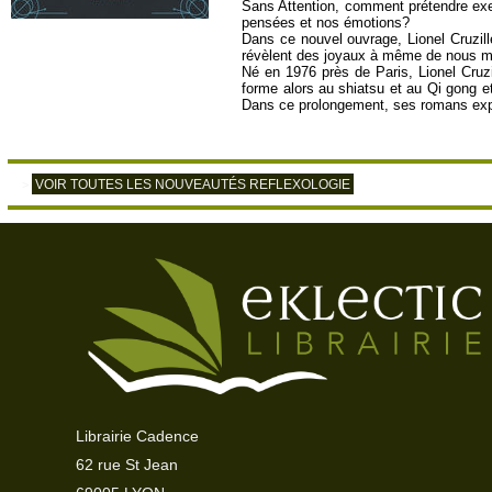
Sans Attention, comment prétendre exe
pensées et nos émotions?
Dans ce nouvel ouvrage, Lionel Cruzille
révèlent des joyaux à même de nous men
Né en 1976 près de Paris, Lionel Cruzi
forme alors au shiatsu et au Qi gong et
Dans ce prolongement, ses romans explo
VOIR TOUTES LES NOUVEAUTÉS REFLEXOLOGIE
>
Librairie Cadence
62 rue St Jean