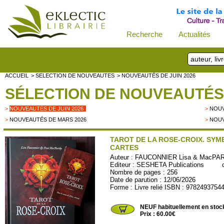
Recherche
Actualités
ACCUEIL
> SELECTION DE NOUVEAUTES
> NOUVEAUTÉS DE JUIN 2026
SÉLECTION DE NOUVEAUTÉS
>
NOUVEAUTÉS DE JUIN 2026
>
NOUV
>
NOUVEAUTÉS DE MARS 2026
>
NOUV
TAROT DE LA ROSE-CROIX. SYM
CARTES
Auteur :
FAUCONNIER Lisa & MacPAR
Editeur :
SESHETA Publications
coll
Nombre de pages : 256
Date de parution : 12/06/2026
Forme : Livre relié ISBN : 9782493754
SESH99
NEUF habituellement en stoc
Prix : 60.00€