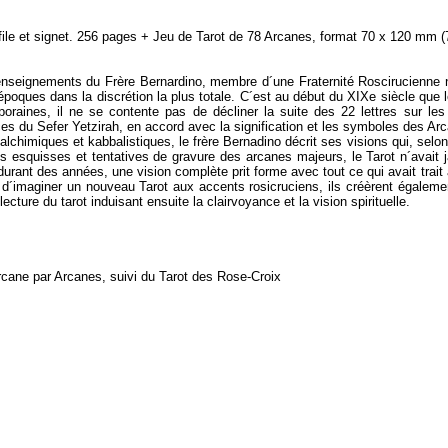
efile et signet. 256 pages + Jeu de Tarot de 78 Arcanes, format 70 x 120 mm (
enseignements du Frère Bernardino, membre d´une Fraternité Roscirucienne
s époques dans la discrétion la plus totale. C´est au début du XIXe siècle qu
poraines, il ne se contente pas de décliner la suite des 22 lettres sur les 2
ces du Sefer Yetzirah, en accord avec la signification et les symboles des Ar
himiques et kabbalistiques, le frère Bernadino décrit ses visions qui, selon 
es esquisses et tentatives de gravure des arcanes majeurs, le Tarot n´avait j
rant des années, une vision complète prit forme avec tout ce qui avait trait a
s d´imaginer un nouveau Tarot aux accents rosicruciens, ils créèrent égalem
cture du tarot induisant ensuite la clairvoyance et la vision spirituelle.
Arcane par Arcanes, suivi du Tarot des Rose-Croix