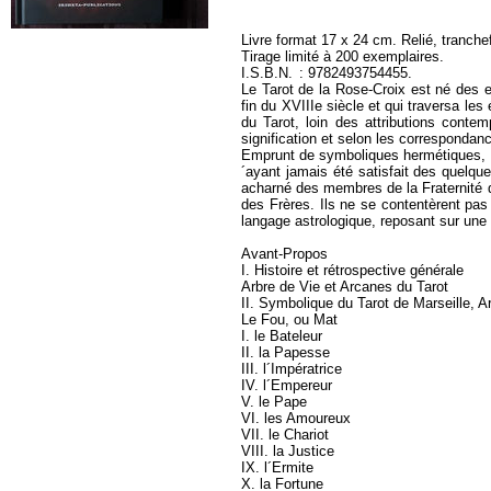
Livre format 17 x 24 cm. Relié, tranch
Tirage limité à 200 exemplaires.
I.S.B.N. : 9782493754455.
Le Tarot de la Rose-Croix est né des 
fin du XVIIIe siècle et qui traversa le
du Tarot, loin des attributions contem
signification et selon les correspondan
Emprunt de symboliques hermétiques, alc
´ayant jamais été satisfait des quelqu
acharné des membres de la Fraternité du
des Frères. Ils ne se contentèrent pa
langage astrologique, reposant sur une le
Avant-Propos
I. Histoire et rétrospective générale
Arbre de Vie et Arcanes du Tarot
II. Symbolique du Tarot de Marseille, 
Le Fou, ou Mat
I. le Bateleur
II. la Papesse
III. l´Impératrice
IV. l´Empereur
V. le Pape
VI. les Amoureux
VII. le Chariot
VIII. la Justice
IX. l´Ermite
X. la Fortune