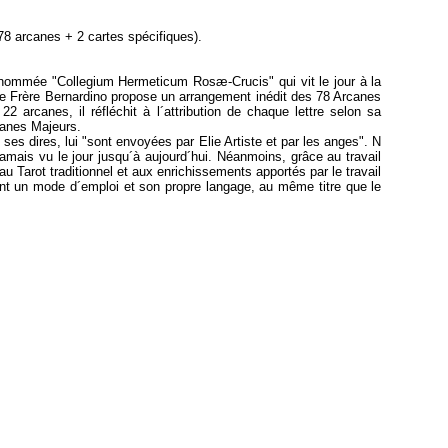
78 arcanes + 2 cartes spécifiques).
 nommée "Collegium Hermeticum Rosæ-Crucis" qui vit le jour à la
e le Frère Bernardino propose un arrangement inédit des 78 Arcanes
2 arcanes, il réfléchit à l´attribution de chaque lettre selon sa
canes Majeurs.
ses dires, lui "sont envoyées par Elie Artiste et par les anges". N
amais vu le jour jusqu´à aujourd´hui. Néanmoins, grâce au travail
u Tarot traditionnel et aux enrichissements apportés par le travail
ent un mode d´emploi et son propre langage, au même titre que le