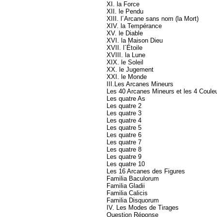
XI. la Force
XII. le Pendu
XIII. l´Arcane sans nom (la Mort)
XIV. la Tempérance
XV. le Diable
XVI. la Maison Dieu
XVII. l´Étoile
XVIII. la Lune
XIX. le Soleil
XX. le Jugement
XXI. le Monde
III.Les Arcanes Mineurs
Les 40 Arcanes Mineurs et les 4 Coule
Les quatre As
Les quatre 2
Les quatre 3
Les quatre 4
Les quatre 5
Les quatre 6
Les quatre 7
Les quatre 8
Les quatre 9
Les quatre 10
Les 16 Arcanes des Figures
Familia Baculorum
Familia Gladii
Familia Calicis
Familia Disquorum
IV. Les Modes de Tirages
Question Réponse