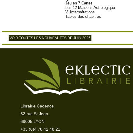
Jeu en 7 Cartes
Les 12 Maisons Astrologique
V. Interprétations
Tables des chapitres
VOIR TOUTES LES NOUVEAUTÉS DE JUIN 2026
>
Librairie Cadence
62 rue St Jean
69005 LYON
+33 (0)4 78 42 48 21