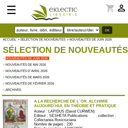
perm_identity
shopping_cart
☰
ACCUEIL
> SELECTION DE NOUVEAUTES
> NOUVEAUTÉS DE JUIN 2026
SÉLECTION DE NOUVEAUTÉS
>
NOUVEAUTÉS DE JUIN 2026
>
NOUVEAUTÉS DE MAI 2026
>
NOUVEAUTÉS D´AVRIL 2026
>
NOUVEAUTÉS DE MARS 2026
>
NOUVEAUTÉS DE FÉVRIER 2026
>
ARCHIVES
A LA RECHERCHE DE L´OR. ALCHIMIE
AUJOURD´HUI, EN THÉORIE ET PRATIQUE
Auteur :
LAPIDUS (David CURWEN)
Editeur :
SESHETA Publications
collection :
Collectanea Rosicruciana
Nombre de pages : 230