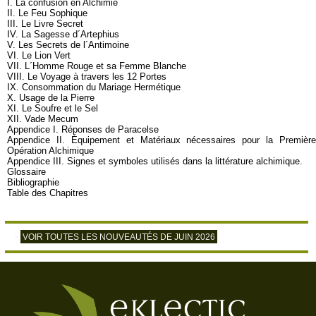
I. La confusion en Alchimie
II. Le Feu Sophique
III. Le Livre Secret
IV. La Sagesse d´Artephius
V. Les Secrets de l´Antimoine
VI. Le Lion Vert
VII. L´Homme Rouge et sa Femme Blanche
VIII. Le Voyage à travers les 12 Portes
IX. Consommation du Mariage Hermétique
X. Usage de la Pierre
XI. Le Soufre et le Sel
XII. Vade Mecum
Appendice I. Réponses de Paracelse
Appendice II. Équipement et Matériaux nécessaires pour la Première
Opération Alchimique
Appendice III. Signes et symboles utilisés dans la littérature alchimique.
Glossaire
Bibliographie
Table des Chapitres
VOIR TOUTES LES NOUVEAUTÉS DE JUIN 2026
>