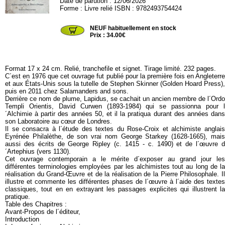
Date de parution : 12/06/2026
Forme : Livre relié ISBN : 9782493754424
SESH103
NEUF habituellement en stock
Prix : 34.00€
Format 17 x 24 cm. Relié, tranchefile et signet. Tirage limité. 232 pages.
C´est en 1976 que cet ouvrage fut publié pour la première fois en Angleterre
et aux États-Unis sous la tutelle de Stephen Skinner (Golden Hoard Press),
puis en 2011 chez Salamanders and sons.
Derrière ce nom de plume, Lapidus, se cachait un ancien membre de l´Ordo
Templi Orientis, David Curwen (1893-1984) qui se passionna pour l
´Alchimie à partir des années 50, et il la pratiqua durant des années dans
son Laboratoire au cœur de Londres.
Il se consacra à l´étude des textes du Rose-Croix et alchimiste anglais
Eyrénée Philalèthe, de son vrai nom George Starkey (1628-1665), mais
aussi des écrits de George Ripley (c. 1415 - c. 1490) et de l´œuvre d
´Artephius (vers 1130).
Cet ouvrage contemporain a le mérite d´exposer au grand jour les
différentes terminologies employées par les alchimistes tout au long de la
réalisation du Grand-Œuvre et de la réalisation de la Pierre Philosophale. Il
illustre et commente les différentes phases de l´œuvre à l´aide des textes
classiques, tout en en extrayant les passages explicites qui illustrent la
pratique.
Table des Chapitres :
Avant-Propos de l´éditeur,
Introduction