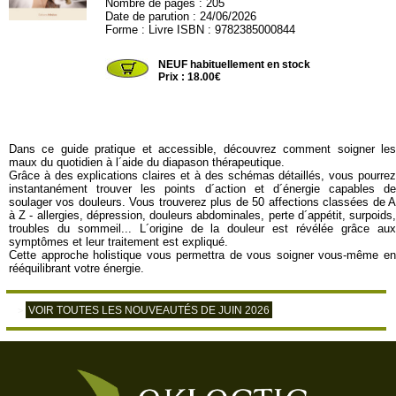
Nombre de pages : 205
Date de parution : 24/06/2026
Forme : Livre ISBN : 9782385000844
MEDICIS08
NEUF habituellement en stock
Prix : 18.00€
Dans ce guide pratique et accessible, découvrez comment soigner les
maux du quotidien à l´aide du diapason thérapeutique.
Grâce à des explications claires et à des schémas détaillés, vous pourrez
instantanément trouver les points d´action et d´énergie capables de
soulager vos douleurs. Vous trouverez plus de 50 affections classées de A
à Z - allergies, dépression, douleurs abdominales, perte d´appétit, surpoids,
troubles du sommeil... L´origine de la douleur est révélée grâce aux
symptômes et leur traitement est expliqué.
Cette approche holistique vous permettra de vous soigner vous-même en
rééquilibrant votre énergie.
VOIR TOUTES LES NOUVEAUTÉS DE JUIN 2026
>