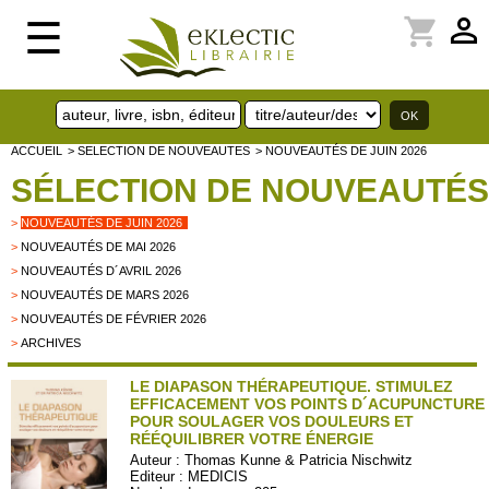
perm_identity
shopping_cart
☰
ACCUEIL
> SELECTION DE NOUVEAUTES
> NOUVEAUTÉS DE JUIN 2026
SÉLECTION DE NOUVEAUTÉS
>
NOUVEAUTÉS DE JUIN 2026
>
NOUVEAUTÉS DE MAI 2026
>
NOUVEAUTÉS D´AVRIL 2026
>
NOUVEAUTÉS DE MARS 2026
>
NOUVEAUTÉS DE FÉVRIER 2026
>
ARCHIVES
LE DIAPASON THÉRAPEUTIQUE. STIMULEZ
EFFICACEMENT VOS POINTS D´ACUPUNCTURE
POUR SOULAGER VOS DOULEURS ET
RÉÉQUILIBRER VOTRE ÉNERGIE
Auteur :
Thomas Kunne & Patricia Nischwitz
Editeur :
MEDICIS