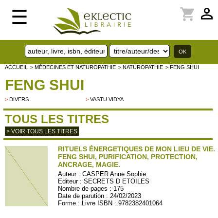
perm_identity
shopping_cart
☰
ACCUEIL
> MÉDECINES ET NATUROPATHIE
> NATUROPATHIE
> FENG SHUI
FENG SHUI
>
DIVERS
>
VASTU VIDYA
TOUS LES TITRES
> VOIR TOUS LES TITRES
RITUELS ÉNERGETIQUES DE MON LIEU DE VIE.
FENG SHUI, PURIFICATION, PROTECTION,
ANCRAGE, MAGIE.
Auteur :
CASPER Anne Sophie
Editeur :
SECRETS D ETOILES
Nombre de pages : 175
Date de parution : 24/02/2023
Forme : Livre ISBN : 9782382401064
seceto09