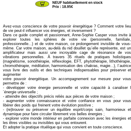
NEUF habituellement en stock
Prix : 18.95€
Avez-vous conscience de votre pouvoir énergétique ? Comment votre lieu
de vie peut-il influencer vos énergies, et inversement ?
Dans ce guide complet et passionnant, Anne-Sophie Casper vous invite à
explorer toutes les sphères de votre vie (personnelle, familiale,
professionnelle...) et de votre maison, ce prolongement invisible de vous-
même. Car votre maison, au-delà du nid douillet qu´elle représente, est un
amplificateur mais aussi une incroyable cage de résonance de vos
vibrations personnelles. À travers 35 rituels de pratiques holistiques
(magnétisme, sonothérapie, réflexologie, EFT, phytothérapie, lithothérapie,
chromothérapie, méditation, harmonisation des chakras, magie...), l´autrice
vous livre des outils et des techniques indispensables pour préserver et
augmenter
votre pouvoir énergétique. Un accompagnement sur mesure pour vous
permettre de :
- développer votre énergie personnelle et votre capacité à canaliser l
´énergie universelle ;
- atteindre des objectifs précis reliés aux pièces de votre maison ;
- augmenter votre connaissance et votre confiance en vous pour vous
libérer des poids qui freinent votre évolution positive ;
- (re)trouver ou préserver un équilibre esprit/corps sain, harmonieux et
dynamique pour faire circuler librement vos belles énergies ;
- explorer votre monde intérieur en parfaite connexion avec les énergies et
les êtres visibles ou invisibles qui vous entourent.
Et adopter la pratique rituélique qui vous convient en toute conscience.