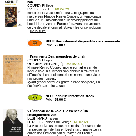
zen
COUPEY Philippe
EVEIL (Ed de l)
: 01/08/2023
Minuit est la vraie lumière est la biographie du
maître zen Philippe Reiryu Coupey, un témoignage
unique sur l´implantation et le développement du
bouddhisme zen en Europe à travers un parcours
de vie décalé et original. Suivant les circonvolution
...
lire la suite
NEUF Normalement disponible sur commande
Prix : 22.00 €
>
Fragments Zen, memoires de chair
COUPEY Philippe
ORIGINEL ANTONI (L´)
: 06/05/2021
Philippe Reiryu Coupey, moine et maître zen de
longue date, a su tracer son chemin à travers les
difficultés d´une existence hors norme : une vie en
montagnes russes.
Ayant grandi parmi les gratte-ciel de son père, il a
été élevé dan ...
lire la suite
NEUF habituellement en stock
Prix : 15.00 €
>
L´anneau de la voie. L´essence d´un
enseignement zen
DESHIMARU Taïsen
LE RELIE (Editions du Relié)
: 14/01/2021
La Voie est là, juste sous nos pieds : l´essence de l
´enseignement de Taisen Deshimaru, maitre zen a
qui on doit l´introduction du zazen en France.