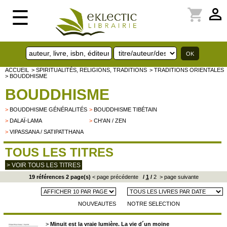
perm_identity
shopping_cart
☰
ACCUEIL
> SPIRITUALITÉS, RELIGIONS, TRADITIONS
> TRADITIONS ORIENTALES
> BOUDDHISME
BOUDDHISME
>
BOUDDHISME GÉNÉRALITÉS
>
BOUDDHISME TIBÉTAIN
>
DALAÏ-LAMA
>
CH'AN / ZEN
>
VIPASSANA / SATIPATTHANA
TOUS LES TITRES
> VOIR TOUS LES TITRES
19 références 2 page(s)
< page précédente
/
1
/
2
> page suivante
NOUVEAUTES
NOTRE SELECTION
>
Minuit est la vraie lumière. La vie d´un moine