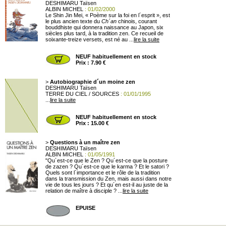
DESHIMARU Taïsen
ALBIN MICHEL
: 01/02/2000
Le Shin Jin Mei, « Poème sur la foi en l´esprit », est
le plus ancien texte du
Ch´an
chinois, courant
bouddhiste qui donnera naissance au Japon, six
siècles plus tard, à la tradition zen. Ce recueil de
soixante-treize versets, est né au ...
lire la suite
NEUF habituellement en stock
Prix : 7.90 €
>
Autobiographie d´un moine zen
DESHIMARU Taïsen
TERRE DU CIEL / SOURCES
: 01/01/1995
...
lire la suite
NEUF habituellement en stock
Prix : 15.00 €
>
Questions à un maître zen
DESHIMARU Taïsen
ALBIN MICHEL
: 01/05/1991
"Qu´est-ce que le Zen ? Qu´est-ce que la posture
de zazen ? Qu´est-ce que le karma ? Et le satori ?
Quels sont l´importance et le rôle de la tradition
dans la transmission du Zen, mais aussi dans notre
vie de tous les jours ? Et qu´en est-il au juste de la
relation de maître à disciple ? ...
lire la suite
EPUISE