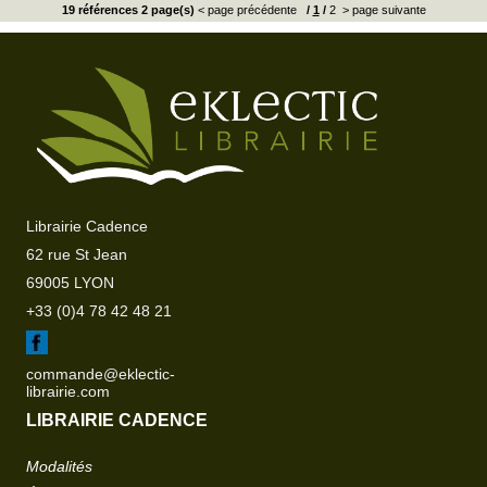
19 références 2 page(s)
< page précédente
/
1
/
2
> page suivante
Librairie Cadence
62 rue St Jean
69005 LYON
+33 (0)4 78 42 48 21
commande@eklectic-
librairie.com
LIBRAIRIE CADENCE
Modalités