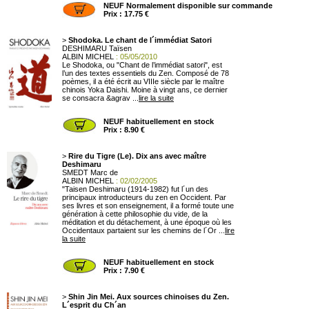
NEUF Normalement disponible sur commande
Prix : 17.75 €
>
Shodoka. Le chant de l´immédiat Satori
DESHIMARU Taïsen
ALBIN MICHEL
: 05/05/2010
Le Shodoka, ou "Chant de l’immédiat satori", est
l’un des textes essentiels du Zen. Composé de 78
poèmes, il a été écrit au VIIIe siècle par le maître
chinois Yoka Daishi. Moine à vingt ans, ce dernier
se consacra &agrav ...
lire la suite
NEUF habituellement en stock
Prix : 8.90 €
>
Rire du Tigre (Le). Dix ans avec maître
Deshimaru
SMEDT Marc de
ALBIN MICHEL
: 02/02/2005
"Taisen Deshimaru (1914-1982) fut l´un des
principaux introducteurs du zen en Occident. Par
ses livres et son enseignement, il a formé toute une
génération à cette philosophie du vide, de la
méditation et du détachement, à une époque où les
Occidentaux partaient sur les chemins de l´Or ...
lire
la suite
NEUF habituellement en stock
Prix : 7.90 €
>
Shin Jin Mei. Aux sources chinoises du Zen.
L´esprit du Ch´an