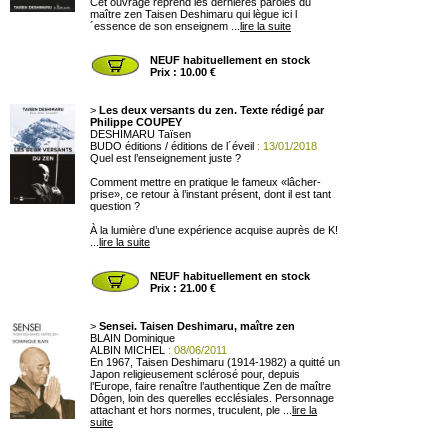
Cet ouvrage reprend les dernières paroles du
maître zen Taisen Deshimaru qui lègue ici l
´essence de son enseignem ...
lire la suite
NEUF habituellement en stock
Prix : 10.00 €
>
Les deux versants du zen. Texte rédigé par
Philippe COUPEY
DESHIMARU Taïsen
BUDO éditions / éditions de l´éveil
: 13/01/2018
Quel est l’enseignement juste ?
Comment mettre en pratique le fameux «lâcher-
prise», ce retour à l’instant présent, dont il est tant
question ?
À la lumière d’une expérience acquise auprès de K!
...
lire la suite
NEUF habituellement en stock
Prix : 21.00 €
>
Sensei. Taisen Deshimaru, maître zen
BLAIN Dominique
ALBIN MICHEL
: 08/06/2011
En 1967, Taisen Deshimaru (1914-1982) a quitté un
Japon religieusement sclérosé pour, depuis
l’Europe, faire renaître l’authentique Zen de maître
Dôgen, loin des querelles ecclésiales. Personnage
attachant et hors normes, truculent, ple ...
lire la
suite