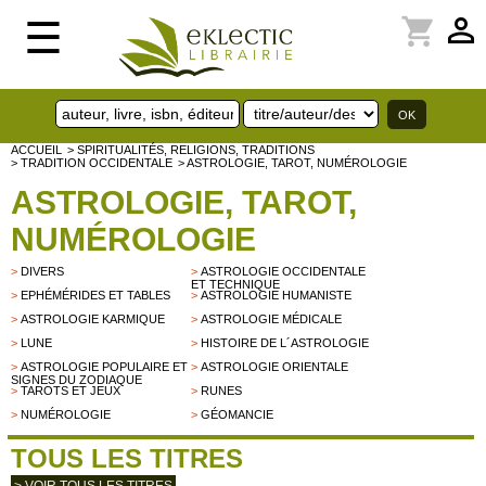
perm_identity
shopping_cart
☰
ACCUEIL
> SPIRITUALITÉS, RELIGIONS, TRADITIONS
> TRADITION OCCIDENTALE
> ASTROLOGIE, TAROT, NUMÉROLOGIE
ASTROLOGIE, TAROT,
NUMÉROLOGIE
>
DIVERS
>
ASTROLOGIE OCCIDENTALE
ET TECHNIQUE
>
EPHÉMÉRIDES ET TABLES
>
ASTROLOGIE HUMANISTE
>
ASTROLOGIE KARMIQUE
>
ASTROLOGIE MÉDICALE
>
LUNE
>
HISTOIRE DE L´ASTROLOGIE
>
ASTROLOGIE POPULAIRE ET
>
ASTROLOGIE ORIENTALE
SIGNES DU ZODIAQUE
>
TAROTS ET JEUX
>
RUNES
>
NUMÉROLOGIE
>
GÉOMANCIE
TOUS LES TITRES