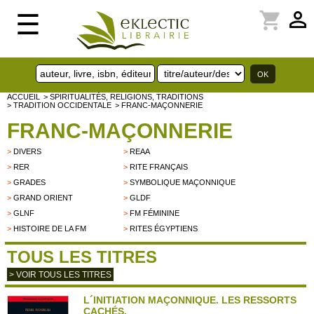
perm_identity
shopping_cart
☰
ACCUEIL
> SPIRITUALITÉS, RELIGIONS, TRADITIONS
> TRADITION OCCIDENTALE
> FRANC-MAÇONNERIE
FRANC-MAÇONNERIE
>
DIVERS
>
REAA
>
RER
>
RITE FRANÇAIS
>
GRADES
>
SYMBOLIQUE MAÇONNIQUE
>
GRAND ORIENT
>
GLDF
>
GLNF
>
FM FÉMININE
>
HISTOIRE DE LA FM
>
RITES ÉGYPTIENS
TOUS LES TITRES
> VOIR TOUS LES TITRES
L´INITIATION MAÇONNIQUE. LES RESSORTS
CACHÉS.