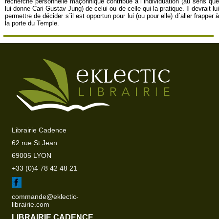
recherche personnelle maçonnique contribue à l´individuation (au sens que
lui donne Cari Gustav Jung) de celui ou de celle qui la pratique. Il devrait lui
permettre de décider s´il est opportun pour lui (ou pour elle) d´aller frapper à
la porte du Temple.
Librairie Cadence
62 rue St Jean
69005 LYON
+33 (0)4 78 42 48 21
commande@eklectic-
librairie.com
LIBRAIRIE CADENCE