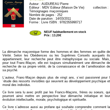
Auteur :
AUDUREAU Pierre
Editeur :
MDV Editeur (Maison De Vie)
collection :
Témoignages maçonniques
Nombre de pages : 252
Date de parution : 14/03/2011
Forme : Livre ISBN : 9782355990717
MDV170
NEUF habituellement en stock
Prix : 13.20€
La démarche maçonnique forme des hommes et des femmes en quête de
Vérité. Selon les Obédiences ou les Suprêmes Conseils auxquels ils
appartiennent, leur recherche peut être métaphysique ou sociale. Mais,
pour tout Franc-Maçon, elle est toujours simultanément une démarche de
recherche de sa propre vérité, de la connaissance et de l´amélioration de
sa psyché.
L´auteur, Franc-Maçon depuis plus de vingt ans, s´est passionné pour l
´étude des ressorts invisibles qui oeuvrent au développement psychique et
moral des individus.
Ce livre sera lu avec profit par les Francs-Maçons, frères ou soeurs, qui
pourront ainsi mettre en perspective leur démarche initiatique et leur
évolution intellectuelle, morale, psychologique et spirituelle.
Ce livre s´adresse aussi au profane qui souhaite comprendre comment la