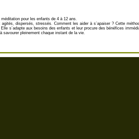
méditation pour les enfants de 4 à 12 ans.
 agités, dispersés, stressés. Comment les aider à s´apaiser ? Cette méthode
. Elle s´adapte aux besoins des enfants et leur procure des bénéfices immédi
e à savourer pleinement chaque instant de la vie.