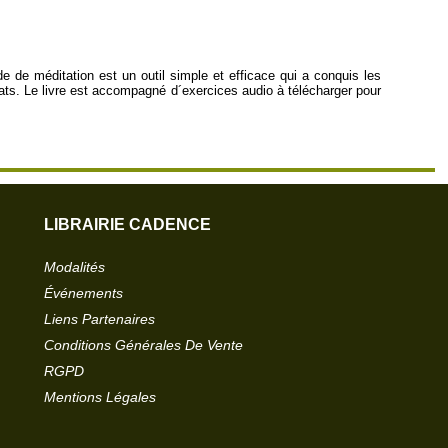
 de méditation est un outil simple et efficace qui a conquis les
ats. Le livre est accompagné d´exercices audio à télécharger pour
LIBRAIRIE CADENCE
Modalités
Événements
Liens Partenaires
Conditions Générales De Vente
RGPD
Mentions Légales