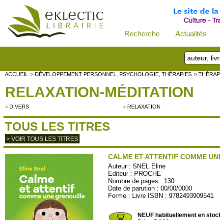
Recherche
Actualités
ACCUEIL
> DÉVELOPPEMENT PERSONNEL, PSYCHOLOGIE, THÉRAPIES
> THÉRAP
RELAXATION-MÉDITATION
>
DIVERS
>
RELAXATION
TOUS LES TITRES
> VOIR TOUS LES TITRES
CALME ET ATTENTIF COMME UN
Auteur :
SNEL Eline
Editeur :
PROCHE
Nombre de pages : 130
Date de parution : 00/00/0000
Forme : Livre ISBN : 9782493909541
PROCHE02
NEUF habituellement en stoc