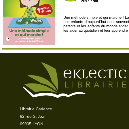
Prix : 7.90€
Une méthode simple et qui marche ! La 
Les enfants d´aujourd´hui sont souvent
parents et les enfants du monde entier
les aider au quotidien et leur apprendr
Librairie Cadence
62 rue St Jean
69005 LYON