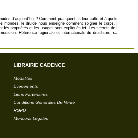
druides d´aujourd´hui ? Comment pratiquent-ils leur culte et à quels
les mondes, le druide nous enseigne comment soigner le corps, l
nt les propriétés et les usages sont expliqués ici. Les secrets de l
usicien. Référence régionale et internationale du druidisme, sa
LIBRAIRIE CADENCE
Modalités
Événements
Liens Partenaires
Conditions Générales De Vente
RGPD
Mentions Légales