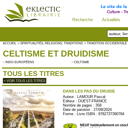
Recherche
Actualités
ACCUEIL
> SPIRITUALITÉS, RELIGIONS, TRADITIONS
> TRADITION OCCIDENTALE
CELTISME ET DRUIDISME
>
INDO-EUROPÉENS
>
CELTISME
TOUS LES TITRES
> VOIR TOUS LES TITRES
DANS LES PAS DU DRUIDE
Auteur :
LAMOUR Pascal
Editeur :
OUEST-FRANCE
Nombre de pages : 358
Date de parution : 27/09/2024
Forme : Livre ISBN : 9782737390784
OUEST182
NEUF habituellement en stoc