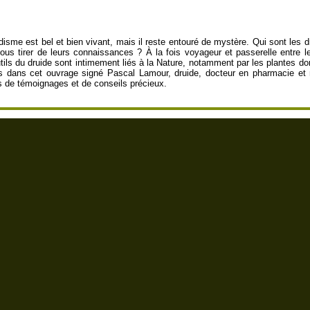
idisme est bel et bien vivant, mais il reste entouré de mystère. Qui sont les 
ous tirer de leurs connaissances ? À la fois voyageur et passerelle entre 
utils du druide sont intimement liés à la Nature, notamment par les plantes do
s dans cet ouvrage signé Pascal Lamour, druide, docteur en pharmacie et m
s de témoignages et de conseils précieux.