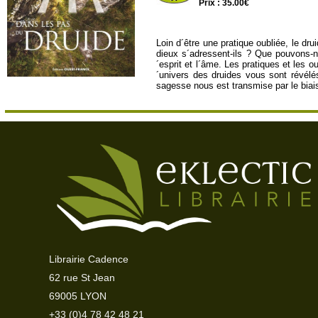
Prix : 35.00€
Loin d´être une pratique oubliée, le dru
dieux s´adressent-ils ? Que pouvons-n
´esprit et l´âme. Les pratiques et les o
´univers des druides vous sont révélé
sagesse nous est transmise par le biai
Librairie Cadence
62 rue St Jean
69005 LYON
+33 (0)4 78 42 48 21