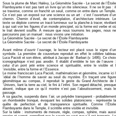
Sous la plume de Marc Halévy, La Géométrie Sacrée - Le secret de l´Étoile
Flamboyante n´est pas tant un livre qu´un rite silencieux. Il ne se lit pas : il
se traverse, comme on franchit un seuil, comme on entre dans un Temple.
Ce n´est pas un exposé sur une science ou un art : c´est l´ouverture d´un
chemin. Chemin d´éveil, de contemplation, d´architecture intérieure. Le
texte se déploie comme un tracé lumineux sur la planche à tracer, révélant
à qui sait voir les figures d´un monde principiel, où la forme est verbe et où
le trait devient souffle. À mesure que nous tournons les pages, nous ne
parcourons pas un manuel : nous vivons une initiation.
La Géométrie Sacrée - Le secret de l´Étoile Flamboyante
La Géométrie Sacrée - Le secret de l´Étoile Flamboyante
Avant même d´ouvrir l´ouvrage, le lecteur est placé sous le signe d´un
symbole. La première de couverture reproduit en effet le célèbre tableau
Luca Pacioli et son élève, attribué à Jacopo de´ Barbari (v. 1495). Ce choix
iconographique n´est pas anodin. Il établit d´emblée le ton de l´œuvre :
celui d´un pont jeté entre science et spiritualité, entre le visible et l
´invisible, entre la forme et l´Essence.
Le moine franciscain Luca Pacioli, mathématicien et géomètre, incarne ici l
´idéal de l´homme de savoir au seuil du mystère. En traçant une figure
géométrique au compas, il reproduit le geste du Grand Architecte de l
´Univers, liant la terre au ciel, le fini à l´infini. Son regard détaché, presque
absent, indique que ce qu´il montre n´est pas l´aboutissement, mais le
passage.
À sa gauche, suspendu dans l´air, un polyèdre transparent - probablement
un rhomboèdre tronqué, évoquant les solides platoniciens - représente la
quête de perfection et de transparence spirituelle. Comme l´Étoile
Flamboyante dans le Temple, il scintille entre visible et invisible.
Sur la table : instruments de mesure, règle, compas, sphère, mais aussi
encrier et carnet, rappellent que le savoir ne vaut que s´il est transmis. Le