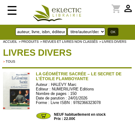
perm_identity
shopping_cart
☰
ACCUEIL
> PRODUITS
> REVUES ET LIVRES NON CLASSÉS
> LIVRES DIVERS
LIVRES DIVERS
>
TOUS
LA GÉOMÉTRIE SACRÉE – LE SECRET DE
L’ÉTOILE FLAMBOYANTE
Auteur :
HALEVY Marc
Editeur :
NUMERILIVRE Editions
Nombre de pages : 150
Date de parution : 24/01/2026
Forme : Livre ISBN : 9782366323078
NUMERI75
NEUF habituellement en stock
Prix : 22.00€