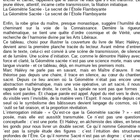
jeune élève, attentif, incarne cette transmission, la filiation initiatique.
La Géométrie Sacrée - Le secret de l´Étoile Flamboyante
La Géométrie Sacrée - Le secret de l´Étoile Flamboyante
Enfin, la robe grise du maître, presque monastique, suggère l´humilité du
cheminant sur la voie de la Connaissance. Derrière la rigueur
mathématique, se tient une quête d´ordre cosmique et de Vérité, une
recherche de l´harmonie divine par les Arts Libéraux.
Ce tableau, choisi pour illustrer la couverture du livre de Marc Halévy,
devient ainsi la première planche tracée du lecteur. Avant même d´entrer
dans le texte, celui-ci est convié à une scène de transmission, de silence
et de lumière. Une scène d´initiation. Car, comme le démontre Halévy avec
force et clarté, la Géométrie sacrée n´est pas une science morte, mais une
langue vivante - et ce tableau, déjà, en murmure les premiers mots.
Marc Halévy ne parle pas en savant, mais en Maître d´œuvre. Il ne
théorise pas depuis une chaire, il trace en silence, au cœur du chantier
sacré. Depuis ce lieu ancien où la Géométrie n´était pas encore une
abstraction mathématique, mais une voie opérative, un art sacré, il nous
rappelle que la ligne droite, le cercle, la spirale ne sont pas que formes :
elles sont paroles. Et chaque parole est appel. Appel du réel vers le divin,
du visible vers l´invisible, de la matière vers l´Esprit. Il nous parle depuis ce
seuil où le symbolisme des bâtisseurs devient langage du cosmos, où l
´outil se fait oraison, et la proportion révélation.
L´interrogation initiale - « Qu´est-ce que la Géométrie sacrée ? » - est
posée, mais elle est aussitôt transmutée. Ce n´est pas une question
conceptuelle : c´est une porte. Et Halévy, en alchimiste des idées, en brise
les gonds pour nous livrer un double secret. Ce qu´il nomme Géométrie n
´est pas la simple étude des figures : c´est l´intuition des structures
profondes de l´Être. Ce qu´il nomme Sacré n´est pas un dogme : c´est une