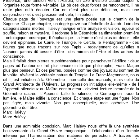
Présence, une tension vers l´Absolu, un axe invisible autour duquel s
´organise toute forme véritable. Là où ces deux forces se rencontrent, il ne
reste plus qu´à écouter. Car ce n´est plus une définition, mais une
conjonction - et c´est précisément cela, l´initiation.
Chaque page de l´ouvrage est une pierre posée sur le chemin de la
Sagesse. Chaque chapitre, un degré gravé sur l´échelle de Jacob. Loin des
catégorisations mortes, Halévy navigue entre analyse et vision, rigueur et
souffle, raison et mystère. Il redonne à la Géométrie sa dimension première
: ontologique, cosmique, théophanique. La Forme n´est plus ici décor : elle
devient épiphanie. Le Carré, le Triangle, le Cercle, le Pentagramme - ces
figures que nous traçons sur nos Tapis - redeviennent ce qu´elles n
´auraient jamais dû cesser d´être : des miroirs de l´Être et des arches de
conscience.
Mais il fallait deux pierres supplémentaires pour parachever l´édifice : deux
pages où l´auteur se fait plus encore initié que philosophe, Franc-Maçon
plus que penseur. Et ces pierres, posées comme des joyaux au sommet de
la voûte, révèlent la véritable nature du Temple. La Franc-Maçonnerie, nous
dit-il, est initiation à la Géométrie : non celle des manuels, mais celle du
Grand Architecte de l´Univers. La progression initiatique elle-même - de l
´Apprenti silencieux au Maître constructeur - devient lecture incarnée de la
Géométrie sacrée. L´Apprenti taille le silence, le Compagnon trace la
lumière, le Maître édifie la conscience. Et chaque étape est une figure. Non
pas figée, mais vivante. Non pas conceptuelle, mais opérative. Une
géométrie de l´être.
Marc Halévy
Marc Halévy
Dans une admirable concision, Marc Halévy nous offre là une synthèse
bouleversante du Grand Œuvre maçonnique : l´élaboration d´un Temple
intérieur par l´harmonisation des matières de perfection. À travers les