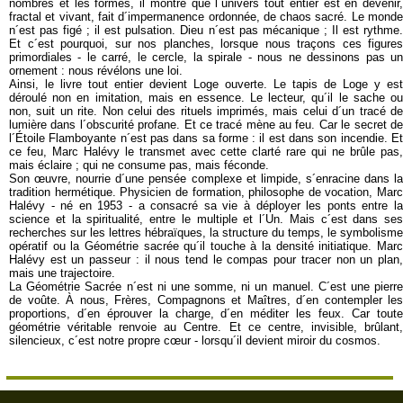
nombres et les formes, il montre que l´univers tout entier est en devenir,
fractal et vivant, fait d´impermanence ordonnée, de chaos sacré. Le monde
n´est pas figé ; il est pulsation. Dieu n´est pas mécanique ; Il est rythme.
Et c´est pourquoi, sur nos planches, lorsque nous traçons ces figures
primordiales - le carré, le cercle, la spirale - nous ne dessinons pas un
ornement : nous révélons une loi.
Ainsi, le livre tout entier devient Loge ouverte. Le tapis de Loge y est
déroulé non en imitation, mais en essence. Le lecteur, qu´il le sache ou
non, suit un rite. Non celui des rituels imprimés, mais celui d´un tracé de
lumière dans l´obscurité profane. Et ce tracé mène au feu. Car le secret de
l´Étoile Flamboyante n´est pas dans sa forme : il est dans son incendie. Et
ce feu, Marc Halévy le transmet avec cette clarté rare qui ne brûle pas,
mais éclaire ; qui ne consume pas, mais féconde.
Son œuvre, nourrie d´une pensée complexe et limpide, s´enracine dans la
tradition hermétique. Physicien de formation, philosophe de vocation, Marc
Halévy - né en 1953 - a consacré sa vie à déployer les ponts entre la
science et la spiritualité, entre le multiple et l´Un. Mais c´est dans ses
recherches sur les lettres hébraïques, la structure du temps, le symbolisme
opératif ou la Géométrie sacrée qu´il touche à la densité initiatique. Marc
Halévy est un passeur : il nous tend le compas pour tracer non un plan,
mais une trajectoire.
La Géométrie Sacrée n´est ni une somme, ni un manuel. C´est une pierre
de voûte. À nous, Frères, Compagnons et Maîtres, d´en contempler les
proportions, d´en éprouver la charge, d´en méditer les feux. Car toute
géométrie véritable renvoie au Centre. Et ce centre, invisible, brûlant,
silencieux, c´est notre propre cœur - lorsqu´il devient miroir du cosmos.