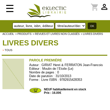
perm_identity
shopping_cart
☰
ACCUEIL
> PRODUITS
> REVUES ET LIVRES NON CLASSÉS
> LIVRES DIVERS
LIVRES DIVERS
>
TOUS
PAROLE PREMIÈRE
Auteur :
GIRIAT Henri & FERRATON Jean-Francois
Editeur :
Moulin de l´Etoile (Le)
Nombre de pages : 0
Date de parution : 31/10/2013
Forme : Livre ISBN : 9782915428353
MOULIN17
NEUF habituellement en stock
Prix : 16.00€