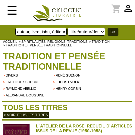
perm_identity
shopping_cart
☰
ACCUEIL
> SPIRITUALITÉS, RELIGIONS, TRADITIONS
> TRADITION
> TRADITION ET PENSÉE TRADITIONNELLE
TRADITION ET PENSÉE
TRADITIONNELLE
>
DIVERS
>
RENÉ GUÉNON
>
FRITHJOF SCHUON
>
JULIUS EVOLA
>
RAYMOND ABELLIO
>
HENRY CORBIN
>
ALEXANDRE DOUGUINE
TOUS LES TITRES
> VOIR TOUS LES TITRES
L´ATELIER DE LA ROSE. RECUEIL D´ARTICLES
ISSUS DE LA REVUE (1950-1958)