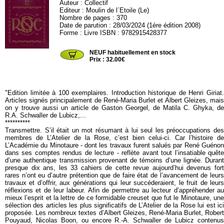
Auteur :
Collectif
Editeur :
Moulin de l´Etoile (Le)
Nombre de pages : 370
Date de parution : 28/03/2024 (1ére édition 2008)
Forme : Livre ISBN : 9782915428377
MOULIN03
NEUF habituellement en stock
Prix : 32.00€
"Edition limitée à 100 exemplaires. Introduction historique de Henri Giriat.
Articles signés principalement de René-Maria Burlet et Albert Gleizes, mais
on y trouve aussi un article de Gaston Georgel, de Matila C. Ghyka, de
R.A. Schwaller de Lubicz,...
**********
Transmettre. S’il était un mot résumant à lui seul les préoccupations des
membres de L’Atelier de la Rose, c’est bien celui-ci. Car l’histoire de
L’Académie du Minotaure - dont les travaux furent salués par René Guénon
dans ses comptes rendus de lecture - reflète avant tout l’insatiable quête
d’une authentique transmission provenant de témoins d’une lignée. Durant
presque dix ans, les 33 cahiers de cette revue aujourd’hui devenus fort
rares n’ont eu d’autre prétention que de faire état de l’avancement de leurs
travaux et d’offrir, aux générations qui leur succéderaient, le fruit de leurs
réflexions et de leur labeur. Afin de permettre au lecteur d’appréhender au
mieux l’esprit et la lettre de ce formidable creuset que fut le Minotaure, une
sélection des articles les plus significatifs de L’Atelier de la Rose lui est ici
proposée. Les nombreux textes d’Albert Gleizes, René-Maria Burlet, Robert
Pouyaud, Nicolas Boon, ou encore R.-A. Schwaller de Lubicz contenus