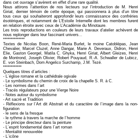
dans cet ouvrage s’avèrent en effet d’une rare qualité.
Nous attirons l’attention de nos lecteurs sur l’introduction de M. Henri
Giriat, dernier témoin de cette époque, qui passionnera à plus d’un titre
tous ceux qui souhaiteront approfondir leurs connaissance des confréries
ésotériques, et notamment de L’Estoile Internelle dont les membres furent
en relation étroite avec ceux de L’Académie du Minotaure.
Les trois reproductions en couleurs de leurs travaux d’atelier achèvent de
nous replonger dans leur fascinant univers...
**************
Textes de Nicolas Boon, René-Maria Burlet, le moine Catoblépas, Jean
Chevalier, Marcel Cluzel, Anne Dangar, Marie A. Deveraux, Didron, Henri
Elie, Gaston Georgel, Matila C. Ghyka, Henri Giriat, Albert Gleizes, Henri
de Montrond, Joseph Olivier, Robert Pouyaud, R.-A. Schwaller de Lubicz,
E. von Steinbach, Dom Angelico Surchamp, J.M. Tezé.
************
Quelques titres d´articles :
- L´église romane et la cathédrale ogivale
- Le symbolisme du chemin de croix de la chapelle S. R. à C.
- Les normes dans l´art
- Tracés régulateurs pour une Vierge Noire
- Notes autour du symbolisme
- Art sacré et Tradition
- Réflexions sur l´Art dit Abstrait et du caractère de l´image dans la non-
figuration
- le sens de la fresque
- le rythme à travers la marche de l´homme
- Le principe directeur dans la peinture
- L´esprit fondamental dans l´art roman
- Mentalité renouvelée
- L´icône