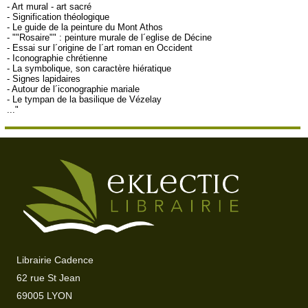
- Art mural - art sacré
- Signification théologique
- Le guide de la peinture du Mont Athos
- ""Rosaire"" : peinture murale de l´eglise de Décine
- Essai sur l´origine de l´art roman en Occident
- Iconographie chrétienne
- La symbolique, son caractère hiératique
- Signes lapidaires
- Autour de l´iconographie mariale
- Le tympan de la basilique de Vézelay
..."
Librairie Cadence
62 rue St Jean
69005 LYON