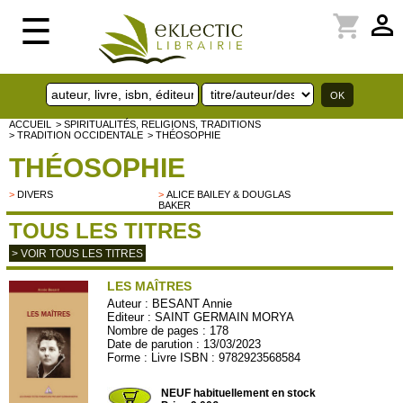
perm_identity
shopping_cart
☰
ACCUEIL
> SPIRITUALITÉS, RELIGIONS, TRADITIONS
> TRADITION OCCIDENTALE
> THÉOSOPHIE
THÉOSOPHIE
>
DIVERS
>
ALICE BAILEY & DOUGLAS
BAKER
TOUS LES TITRES
> VOIR TOUS LES TITRES
LES MAÎTRES
Auteur :
BESANT Annie
Editeur :
SAINT GERMAIN MORYA
Nombre de pages : 178
Date de parution : 13/03/2023
Forme : Livre ISBN : 9782923568584
MORAYA38
NEUF habituellement en stock