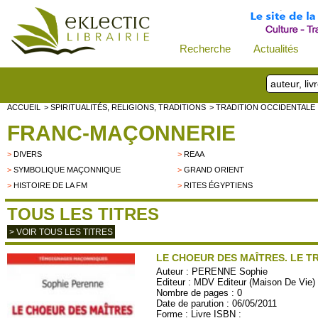
Recherche
Actualités
ACCUEIL
> SPIRITUALITÉS, RELIGIONS, TRADITIONS
> TRADITION OCCIDENTALE
FRANC-MAÇONNERIE
>
DIVERS
>
REAA
>
SYMBOLIQUE MAÇONNIQUE
>
GRAND ORIENT
>
HISTOIRE DE LA FM
>
RITES ÉGYPTIENS
TOUS LES TITRES
> VOIR TOUS LES TITRES
LE CHOEUR DES MAÎTRES. LE TR
Auteur :
PERENNE Sophie
Editeur :
MDV Editeur (Maison De Vie)
Nombre de pages : 0
Date de parution : 06/05/2011
Forme : Livre ISBN :