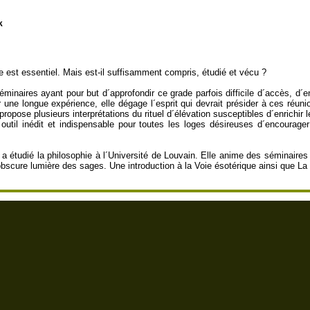
k
 est essentiel. Mais est-il suffisamment compris, étudié et vécu ?
minaires ayant pour but d´approfondir ce grade parfois difficile d´accès, d´en é
 une longue expérience, elle dégage l´esprit qui devrait présider à ces réuni
opose plusieurs interprétations du rituel d´élévation susceptibles d´enrichir l
til inédit et indispensable pour toutes les loges désireuses d´encourager 
 a étudié la philosophie à l´Université de Louvain. Elle anime des séminair
bscure lumière des sages. Une introduction à la Voie ésotérique ainsi que La 