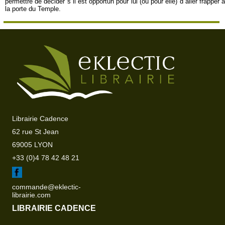
permettre de décider s´il est opportun pour lui (ou pour elle) d´aller frapper à
la porte du Temple.
Librairie Cadence
62 rue St Jean
69005 LYON
+33 (0)4 78 42 48 21
commande@eklectic-
librairie.com
LIBRAIRIE CADENCE