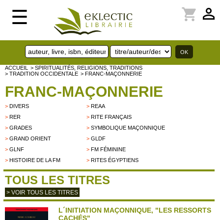
perm_identity
shopping_cart
☰
ACCUEIL
> SPIRITUALITÉS, RELIGIONS, TRADITIONS
> TRADITION OCCIDENTALE
> FRANC-MAÇONNERIE
FRANC-MAÇONNERIE
>
DIVERS
>
REAA
>
RER
>
RITE FRANÇAIS
>
GRADES
>
SYMBOLIQUE MAÇONNIQUE
>
GRAND ORIENT
>
GLDF
>
GLNF
>
FM FÉMININE
>
HISTOIRE DE LA FM
>
RITES ÉGYPTIENS
TOUS LES TITRES
> VOIR TOUS LES TITRES
L´INITIATION MAÇONNIQUE, "LES RESSORTS
CACHÉS"