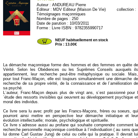
Auteur :
ANDUREAU Pierre
Editeur :
MDV Editeur (Maison De Vie)
collection :
Témoignages maçonniques
Nombre de pages : 250
Date de parution : 10/03/2011
Forme : Livre ISBN : 9782355990717
MDV112
NEUF habituellement en stock
Prix : 13.00€
La démarche maçonnique forme des hommes et des femmes en quête de
Vérité. Selon les Obédiences ou les Suprêmes Conseils auxquels ils
appartiennent, leur recherche peut-être métaphysique ou sociale. Mais,
pour tout Franc-Maçon, elle est toujours simultanément une démarche de
recherche de sa propre vérité, de la connaissance et de l´amélioration de
sa psyché.
L´auteur, Franc-Maçon depuis plus de vingt ans, s´est passionné pour l
´étude des ressorts invisibles qui oeuvrent au développement psychique et
moral des individus.
Ce livre sera lu avec profit par les Francs-Maçons, frères ou soeurs, qui
pourront ainsi mettre en perspective leur démarche initiatique et leur
évolution intellectuelle; morale, psychologique et spirituelle.
Ce livre s´adresse aussi au profane qui souhaite comprendre comment la
recherche personnelle maçonnique contribue à l´individuation ( au sens que
lui donne Carl Gustav Jung) de celui ou celle qui la pratique. Il devrait lui