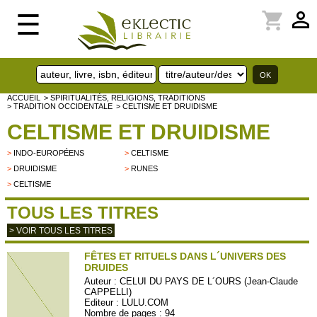
perm_identity
shopping_cart
☰
ACCUEIL
> SPIRITUALITÉS, RELIGIONS, TRADITIONS
> TRADITION OCCIDENTALE
> CELTISME ET DRUIDISME
CELTISME ET DRUIDISME
>
INDO-EUROPÉENS
>
CELTISME
>
DRUIDISME
>
RUNES
>
CELTISME
TOUS LES TITRES
> VOIR TOUS LES TITRES
FÊTES ET RITUELS DANS L´UNIVERS DES
DRUIDES
Auteur :
CELUI DU PAYS DE L´OURS (Jean-Claude
CAPPELLI)
Editeur :
LULU.COM
Nombre de pages : 94