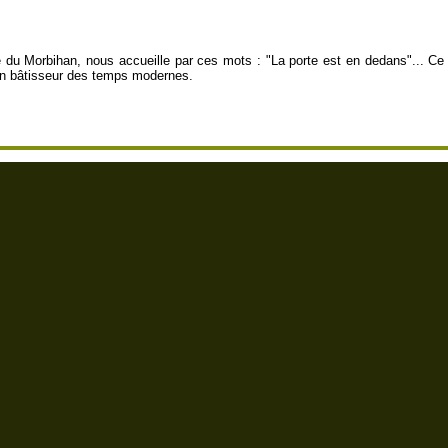
e du Morbihan, nous accueille par ces mots : "La porte est en dedans"... Ce l
 un bâtisseur des temps modernes.