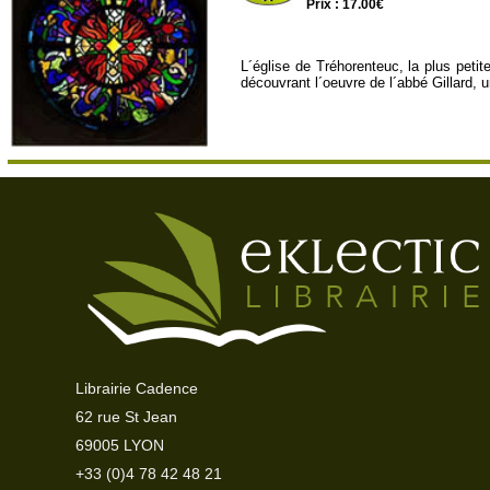
Prix : 17.00€
L´église de Tréhorenteuc, la plus petit
découvrant l´oeuvre de l´abbé Gillard,
Librairie Cadence
62 rue St Jean
69005 LYON
+33 (0)4 78 42 48 21