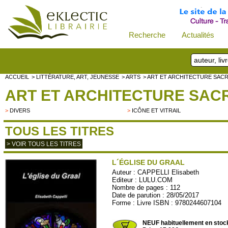
Recherche
Actualités
ACCUEIL
> LITTÉRATURE, ART, JEUNESSE
> ARTS
> ART ET ARCHITECTURE SAC
ART ET ARCHITECTURE SAC
>
DIVERS
>
ICÔNE ET VITRAIL
TOUS LES TITRES
> VOIR TOUS LES TITRES
L´ÉGLISE DU GRAAL
Auteur :
CAPPELLI Elisabeth
Editeur :
LULU.COM
Nombre de pages : 112
Date de parution : 28/05/2017
Forme : Livre ISBN : 9780244607104
LULU15
NEUF habituellement en stoc