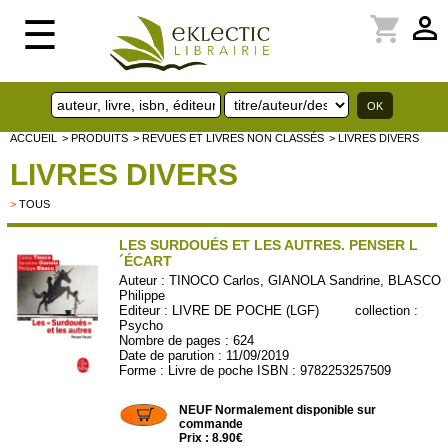
perm_identity
shopping_cart
☰
ACCUEIL
> PRODUITS
> REVUES ET LIVRES NON CLASSÉS
> LIVRES DIVERS
LIVRES DIVERS
>
TOUS
LES SURDOUÉS ET LES AUTRES. PENSER L
´ÉCART
Auteur :
TINOCO Carlos, GIANOLA Sandrine, BLASCO
Philippe
Editeur :
LIVRE DE POCHE (LGF)
collection :
Psycho
Nombre de pages : 624
Date de parution : 11/09/2019
Forme : Livre de poche ISBN : 9782253257509
LP35514
NEUF Normalement disponible sur
commande
Prix : 8.90€