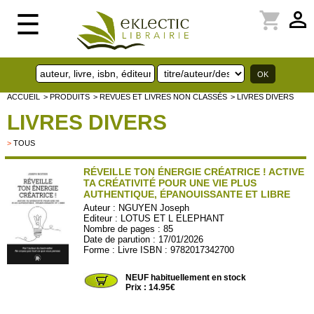
perm_identity
shopping_cart
☰
ACCUEIL
> PRODUITS
> REVUES ET LIVRES NON CLASSÉS
> LIVRES DIVERS
LIVRES DIVERS
>
TOUS
RÉVEILLE TON ÉNERGIE CRÉATRICE ! ACTIVE
TA CRÉATIVITÉ POUR UNE VIE PLUS
AUTHENTIQUE, ÉPANOUISSANTE ET LIBRE
Auteur :
NGUYEN Joseph
Editeur :
LOTUS ET L ELEPHANT
Nombre de pages : 85
Date de parution : 17/01/2026
Forme : Livre ISBN : 9782017342700
LOTUS73
NEUF habituellement en stock
Prix : 14.95€