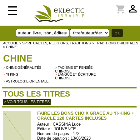
perm_identity
shopping_cart
☰
ACCUEIL
> SPIRITUALITÉS, RELIGIONS, TRADITIONS
> TRADITIONS ORIENTALES
> CHINE
CHINE
>
CHINE GÉNÉRALITÉS
>
TAOÏSME ET PENSÉE
CHINOISE
>
YI KING
>
LANGUE ET ÉCRITURE
CHINOISE
>
ASTROLOGIE ORIENTALE
TOUS LES TITRES
> VOIR TOUS LES TITRES
FAIRE LES BONS CHOIX GRÂCE AU YI-KING +
ORACLE 128 CARTES INCLUSES
Auteur :
CASSINA Luce
Editeur :
JOUVENCE
Nombre de pages : 172
Date de parution : 13/06/2023