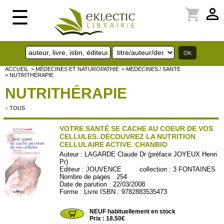
perm_identity
shopping_cart
☰
ACCUEIL
> MÉDECINES ET NATUROPATHIE
> MEDECINES / SANTE
> NUTRITHÉRAPIE
NUTRITHÉRAPIE
>
TOUS
VOTRE SANTÉ SE CACHE AU COEUR DE VOS
CELLULES. DÉCOUVREZ LA NUTRITION
CELLULAIRE ACTIVE. CHANBIO
Auteur :
LAGARDE Claude Dr (préface JOYEUX Henri
Pr)
Editeur :
JOUVENCE
collection :
3 FONTAINES
Nombre de pages : 254
Date de parution : 22/03/2008
Forme : Livre ISBN : 9782883535473
JOU391
NEUF habituellement en stock
Prix : 18.50€