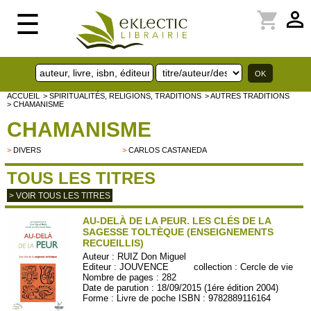
perm_identity
shopping_cart
☰
ACCUEIL
> SPIRITUALITÉS, RELIGIONS, TRADITIONS
> AUTRES TRADITIONS
> CHAMANISME
CHAMANISME
>
DIVERS
>
CARLOS CASTANEDA
TOUS LES TITRES
> VOIR TOUS LES TITRES
AU-DELÀ DE LA PEUR. LES CLÉS DE LA
SAGESSE TOLTÈQUE (ENSEIGNEMENTS
RECUEILLIS)
Auteur :
RUIZ Don Miguel
Editeur :
JOUVENCE
collection :
Cercle de vie
Nombre de pages : 282
Date de parution : 18/09/2015 (1ére édition 2004)
Forme : Livre de poche ISBN : 9782889116164
JOU253