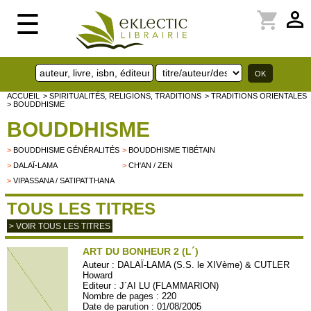
perm_identity
shopping_cart
☰
ACCUEIL
> SPIRITUALITÉS, RELIGIONS, TRADITIONS
> TRADITIONS ORIENTALES
> BOUDDHISME
BOUDDHISME
>
BOUDDHISME GÉNÉRALITÉS
>
BOUDDHISME TIBÉTAIN
>
DALAÏ-LAMA
>
CH'AN / ZEN
>
VIPASSANA / SATIPATTHANA
TOUS LES TITRES
> VOIR TOUS LES TITRES
ART DU BONHEUR 2 (L´)
Auteur :
DALAÏ-LAMA (S.S. le XIVème) & CUTLER
Howard
Editeur :
J´AI LU (FLAMMARION)
Nombre de pages : 220
Date de parution : 01/08/2005