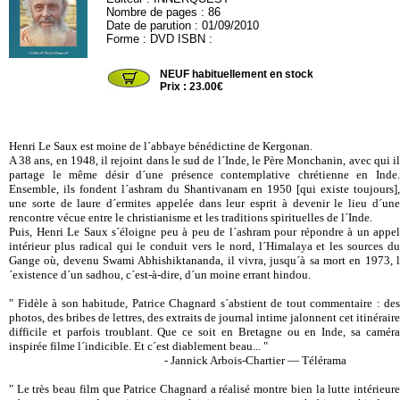
Nombre de pages : 86
Date de parution : 01/09/2010
Forme : DVD ISBN :
INNERQ62
NEUF habituellement en stock
Prix : 23.00€
Henri Le Saux est moine de l´abbaye bénédictine de Kergonan.
A 38 ans, en 1948, il rejoint dans le sud de l´Inde, le Père Monchanin, avec qui il
partage le même désir d´une présence contemplative chrétienne en Inde.
Ensemble, ils fondent l´ashram du Shantivanam en 1950 [qui existe toujours],
une sorte de laure d´ermites appelée dans leur esprit à devenir le lieu d´une
rencontre vécue entre le christianisme et les traditions spirituelles de l´Inde.
Puis, Henri Le Saux s´éloigne peu à peu de l´ashram pour répondre à un appel
intérieur plus radical qui le conduit vers le nord, l´Himalaya et les sources du
Gange où, devenu Swami Abhishiktananda, il vivra, jusqu´à sa mort en 1973, l
´existence d´un sadhou, c´est-à-dire, d´un moine errant hindou.
" Fidèle à son habitude, Patrice Chagnard s´abstient de tout commentaire : des
photos, des bribes de lettres, des extraits de journal intime jalonnent cet itinéraire
difficile et parfois troublant. Que ce soit en Bretagne ou en Inde, sa caméra
inspirée filme l´indicible. Et c´est diablement beau... "
- Jannick Arbois-Chartier — Télérama
" Le très beau film que Patrice Chagnard a réalisé montre bien la lutte intérieure