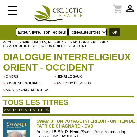
perm_identity
shopping_cart
☰
ACCUEIL
> SPIRITUALITÉS, RELIGIONS, TRADITIONS
> RELIGION
> DIALOGUE INTERRELIGIEUX ORIENT - OCCIDENT
DIALOGUE INTERRELIGIEUX
ORIENT - OCCIDENT
>
DIVERS
>
HENRI LE SAUX
>
RAYMOND PANIKKAR
>
ANTHONY DE MELLO
>
MÂ SURYANANDA LAKHSMI
TOUS LES TITRES
> VOIR TOUS LES TITRES
SWAMIJI, UN VOYAGE INTÉRIEUR - UN FILM DE
PATRICE CHAGNARD - DVD
Auteur :
LE SAUX Henri (Swami Abhishiktananda)
Editeur :
INNERQUEST