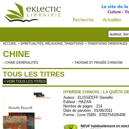
Recherche
Actualités
ACCUEIL
> SPIRITUALITÉS, RELIGIONS, TRADITIONS
> TRADITIONS ORIENTALES
CHINE
>
CHINE GÉNÉRALITÉS
>
TAOÏSME ET PENSÉE CHINOISE
TOUS LES TITRES
> VOIR TOUS LES TITRES
HYBRIDE CHINOIS : LA QUÊTE D
Auteur :
ELISSEEFF Danielle
Editeur :
HAZAN
Nombre de pages : 214
Date de parution : 01/06/2011
Forme : Livre ISBN : 9782754105408
HAZAN44
NEUF habituellement en stoc