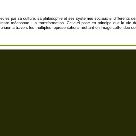
ècles par sa culture, sa philosophie et ses systèmes sociaux si différents de
 reste méconnue : la transformation. Celle-ci pose en principe que la vie d
rsion à travers les multiples représentations mettant en image cette idée que