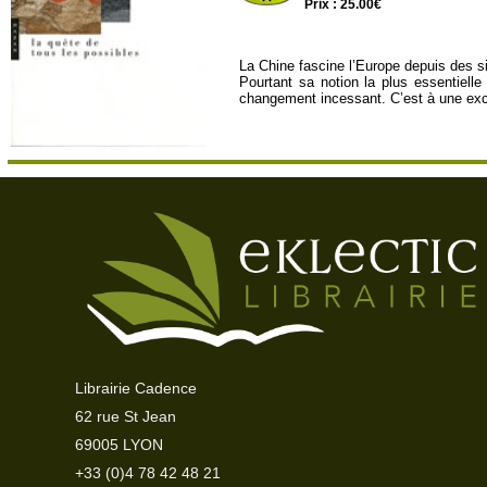
Prix : 25.00€
La Chine fascine l’Europe depuis des si
Pourtant sa notion la plus essentielle
changement incessant. C’est à une excu
Librairie Cadence
62 rue St Jean
69005 LYON
+33 (0)4 78 42 48 21