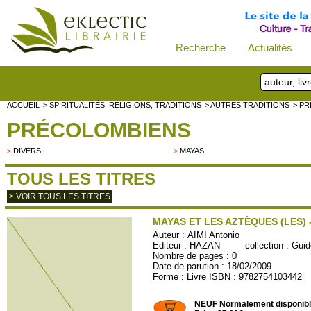
Recherche
Actualités
ACCUEIL
> SPIRITUALITÉS, RELIGIONS, TRADITIONS
> AUTRES TRADITIONS
> P
PRÉCOLOMBIENS
>
DIVERS
>
MAYAS
TOUS LES TITRES
> VOIR TOUS LES TITRES
MAYAS ET LES AZTÈQUES (LES) 
Auteur :
AIMI Antonio
Editeur :
HAZAN
collection :
Guid
Nombre de pages : 0
Date de parution : 18/02/2009
Forme : Livre ISBN : 9782754103442
HAZAN39
NEUF Normalement disponib