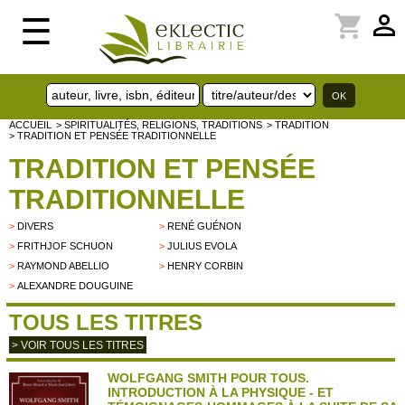
perm_identity
shopping_cart
☰
ACCUEIL
> SPIRITUALITÉS, RELIGIONS, TRADITIONS
> TRADITION
> TRADITION ET PENSÉE TRADITIONNELLE
TRADITION ET PENSÉE
TRADITIONNELLE
>
DIVERS
>
RENÉ GUÉNON
>
FRITHJOF SCHUON
>
JULIUS EVOLA
>
RAYMOND ABELLIO
>
HENRY CORBIN
>
ALEXANDRE DOUGUINE
TOUS LES TITRES
> VOIR TOUS LES TITRES
WOLFGANG SMITH POUR TOUS.
INTRODUCTION À LA PHYSIQUE - ET