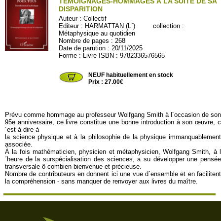
TÉMOIGNAGES-HOMMAGES À LA SUITE DE SA
DISPARITION
Auteur :
Collectif
Editeur :
HARMATTAN (L´)
collection :
Métaphysique au quotidien
Nombre de pages : 268
Date de parution : 20/11/2025
Forme : Livre ISBN : 9782336576565
HAR792
NEUF habituellement en stock
Prix : 27.00€
Prévu comme hommage au professeur Wolfgang Smith à l´occasion de son
95e anniversaire, ce livre constitue une bonne introduction à son œuvre, c
´est-à-dire à
la science physique et à la philosophie de la physique immanquablement
associée.
À la fois mathématicien, physicien et métaphysicien, Wolfgang Smith, à l
´heure de la surspécialisation des sciences, a su développer une pensée
transversale ô combien bienvenue et précieuse.
Nombre de contributeurs en donnent ici une vue d´ensemble et en facilitent
la compréhension - sans manquer de renvoyer aux livres du maître.