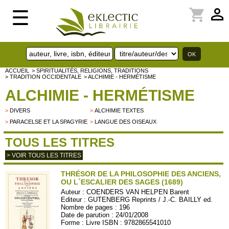
perm_identity
shopping_cart
☰
ACCUEIL
> SPIRITUALITÉS, RELIGIONS, TRADITIONS
> TRADITION OCCIDENTALE
> ALCHIMIE - HERMÉTISME
ALCHIMIE - HERMÉTISME
>
DIVERS
>
ALCHIMIE TEXTES
>
PARACELSE ET LA SPAGYRIE
>
LANGUE DES OISEAUX
TOUS LES TITRES
> VOIR TOUS LES TITRES
THRÉSOR DE LA PHILOSOPHIE DES ANCIENS,
OU L´ESCALIER DES SAGES (1689)
Auteur :
COENDERS VAN HELPEN Barent
Editeur :
GUTENBERG Reprints / J.-C. BAILLY ed.
Nombre de pages : 196
Date de parution : 24/01/2008
Forme : Livre ISBN : 9782865541010