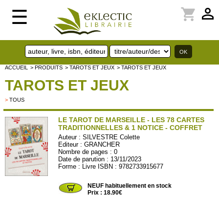
perm_identity
shopping_cart
☰
ACCUEIL
> PRODUITS
> TAROTS ET JEUX
> TAROTS ET JEUX
TAROTS ET JEUX
>
TOUS
LE TAROT DE MARSEILLE - LES 78 CARTES
TRADITIONNELLES & 1 NOTICE - COFFRET
Auteur :
SILVESTRE Colette
Editeur :
GRANCHER
Nombre de pages : 0
Date de parution : 13/11/2023
Forme : Livre ISBN : 9782733915677
GRAN366
NEUF habituellement en stock
Prix : 18.90€