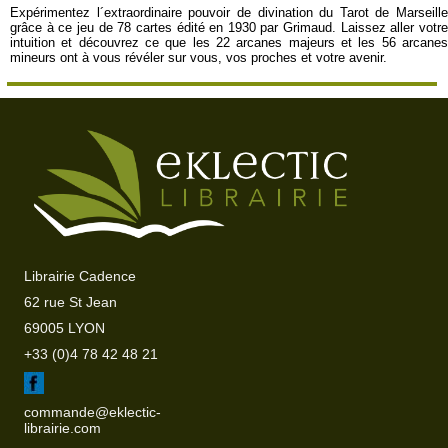
Expérimentez l´extraordinaire pouvoir de divination du Tarot de Marseille
grâce à ce jeu de 78 cartes édité en 1930 par Grimaud. Laissez aller votre
intuition et découvrez ce que les 22 arcanes majeurs et les 56 arcanes
mineurs ont à vous révéler sur vous, vos proches et votre avenir.
Librairie Cadence
62 rue St Jean
69005 LYON
+33 (0)4 78 42 48 21
commande@eklectic-
librairie.com