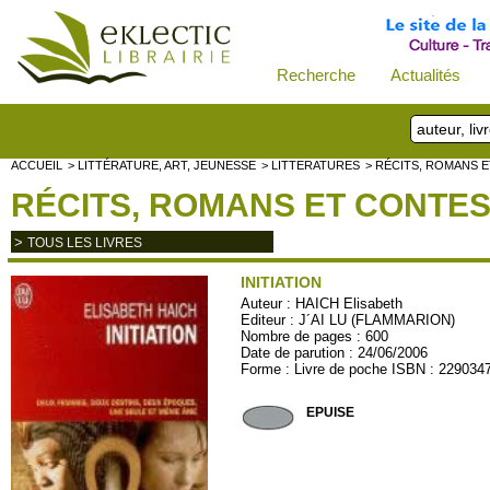
Recherche
Actualités
ACCUEIL
> LITTÉRATURE, ART, JEUNESSE
> LITTERATURES
> RÉCITS, ROMANS E
RÉCITS, ROMANS ET CONTES 
>
TOUS LES LIVRES
INITIATION
Auteur :
HAICH Elisabeth
Editeur :
J´AI LU (FLAMMARION)
col
Nombre de pages : 600
Date de parution : 24/06/2006
Forme : Livre de poche ISBN : 229034
JL8042
EPUISE