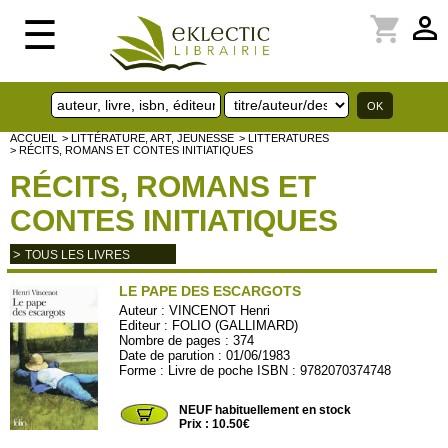
perm_identity
shopping_cart
☰
ACCUEIL
> LITTÉRATURE, ART, JEUNESSE
> LITTERATURES
> RÉCITS, ROMANS ET CONTES INITIATIQUES
RÉCITS, ROMANS ET
CONTES INITIATIQUES
>
TOUS LES LIVRES
LE PAPE DES ESCARGOTS
Auteur :
VINCENOT Henri
Editeur :
FOLIO (GALLIMARD)
Nombre de pages : 374
Date de parution : 01/06/1983
Forme : Livre de poche ISBN : 9782070374748
FOLIO1474
NEUF habituellement en stock
Prix : 10.50€