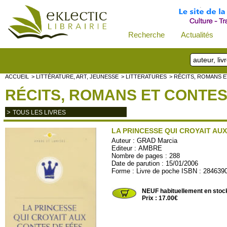
Recherche
Actualités
ACCUEIL
> LITTÉRATURE, ART, JEUNESSE
> LITTERATURES
> RÉCITS, ROMANS E
RÉCITS, ROMANS ET CONTES 
>
TOUS LES LIVRES
LA PRINCESSE QUI CROYAIT AU
Auteur :
GRAD Marcia
Editeur :
AMBRE
Nombre de pages : 288
Date de parution : 15/01/2006
Forme : Livre de poche ISBN : 284639
AMBRE35
NEUF habituellement en stoc
Prix : 17.00€