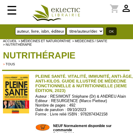
perm_identity
shopping_cart
☰
ACCUEIL
> MÉDECINES ET NATUROPATHIE
> MEDECINES / SANTE
> NUTRITHÉRAPIE
NUTRITHÉRAPIE
>
TOUS
PLEINE SANTÉ. VITALITÉ, IMMUNITÉ, ANTI-ÂGE,
ANTI-KILOS. GUIDE ILLUSTRÉ DE MÉDECINE
FONCTIONNELLE & NUTRITIONNELLE (3EME
ÉDITION, 2023)
Auteur :
RESIMONT Stéphane (Dr) & ANDREU Alain
Editeur :
RESURGENCE (Marco Pietteur)
Nombre de pages : 492
Date de parution : 09/10/2023
Forme : Livre relié ISBN : 9782874342158
PIET123
NEUF Normalement disponible sur
commande