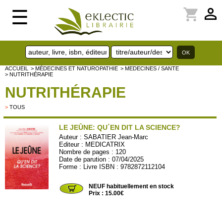
perm_identity
shopping_cart
☰
ACCUEIL
> MÉDECINES ET NATUROPATHIE
> MEDECINES / SANTE
> NUTRITHÉRAPIE
NUTRITHÉRAPIE
>
TOUS
LE JEÛNE: QU´EN DIT LA SCIENCE?
Auteur :
SABATIER Jean-Marc
Editeur :
MEDICATRIX
Nombre de pages : 120
Date de parution : 07/04/2025
Forme : Livre ISBN : 9782872112104
MEDICA17
NEUF habituellement en stock
Prix : 15.00€