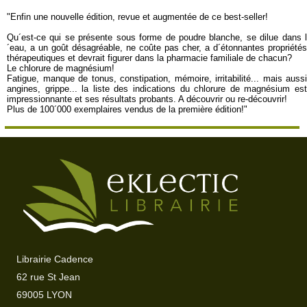
"Enfin une nouvelle édition, revue et augmentée de ce best-seller!
Qu´est-ce qui se présente sous forme de poudre blanche, se dilue dans l
´eau, a un goût désagréable, ne coûte pas cher, a d´étonnantes propriétés
thérapeutiques et devrait figurer dans la pharmacie familiale de chacun?
Le chlorure de magnésium!
Fatigue, manque de tonus, constipation, mémoire, irritabilité... mais aussi
angines, grippe... la liste des indications du chlorure de magnésium est
impressionnante et ses résultats probants. A découvrir ou re-découvrir!
Plus de 100´000 exemplaires vendus de la première édition!"
Librairie Cadence
62 rue St Jean
69005 LYON