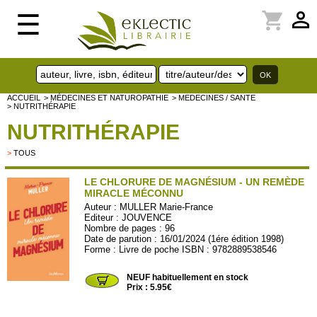
perm_identity
shopping_cart
☰
ACCUEIL
> MÉDECINES ET NATUROPATHIE
> MEDECINES / SANTE
> NUTRITHÉRAPIE
NUTRITHÉRAPIE
>
TOUS
LE CHLORURE DE MAGNÉSIUM - UN REMÈDE
MIRACLE MÉCONNU
Auteur :
MULLER Marie-France
Editeur :
JOUVENCE
Nombre de pages : 96
Date de parution : 16/01/2024 (1ére édition 1998)
Forme : Livre de poche ISBN : 9782889538546
JOU108
NEUF habituellement en stock
Prix : 5.95€