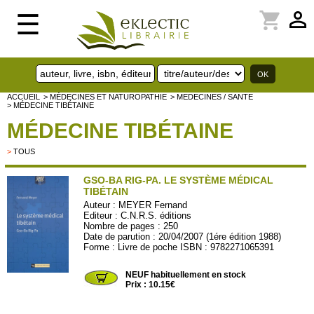
perm_identity
shopping_cart
☰
ACCUEIL
> MÉDECINES ET NATUROPATHIE
> MEDECINES / SANTE
> MÉDECINE TIBÉTAINE
MÉDECINE TIBÉTAINE
>
TOUS
GSO-BA RIG-PA. LE SYSTÈME MÉDICAL
TIBÉTAIN
Auteur :
MEYER Fernand
Editeur :
C.N.R.S. éditions
Nombre de pages : 250
Date de parution : 20/04/2007 (1ére édition 1988)
Forme : Livre de poche ISBN : 9782271065391
CNRS07
NEUF habituellement en stock
Prix : 10.15€