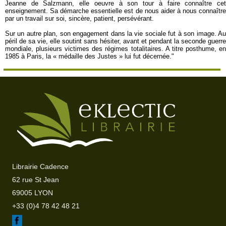
Jeanne de Salzmann, elle oeuvre à son tour à faire connaître cet
enseignement. Sa démarche essentielle est de nous aider à nous connaître
par un travail sur soi, sincère, patient, persévérant.
Sur un autre plan, son engagement dans la vie sociale fut à son image. Au
péril de sa vie, elle soutint sans hésiter, avant et pendant la seconde guerre
mondiale, plusieurs victimes des régimes totalitaires. A titre posthume, en
1985 à Paris, la « médaille des Justes » lui fut décernée."
Librairie Cadence
62 rue St Jean
69005 LYON
+33 (0)4 78 42 48 21