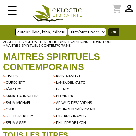
perm_identity
shopping_cart
☰
ACCUEIL
> SPIRITUALITÉS, RELIGIONS, TRADITIONS
> TRADITION
> MAITRES SPIRITUELS CONTEMPORAINS
MAITRES SPIRITUELS
CONTEMPORAINS
>
DIVERS
>
KRISHNAMURTI
>
GURDJIEFF
>
LANZA DEL VASTO
>
AÏVANHOV
>
DEUNOV
>
SAMAËL AUN WEOR
>
BÔ YIN RÂ
>
SALIM MICHAËL
>
ARNAUD DESJARDINS
>
OSHO
>
GOUROUS AMÉRICAINS
>
K.G. DÜRCKHEIM
>
U.G. KRISHNAMURTI
>
SELIM AÏSSEL
>
PHILIPPE DE LYON
TOUS LES TITRES