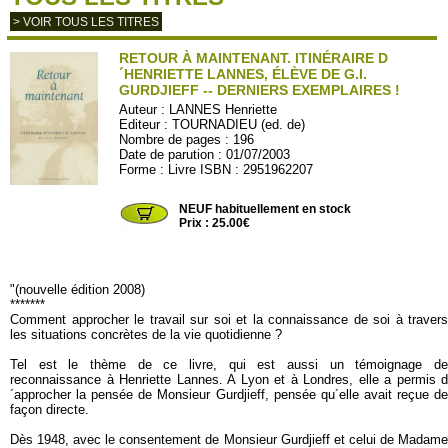
> VOIR TOUS LES TITRES
RETOUR À MAINTENANT. ITINÉRAIRE D
´HENRIETTE LANNES, ÉLÈVE DE G.I.
GURDJIEFF -- DERNIERS EXEMPLAIRES !
Auteur :
LANNES Henriette
Editeur :
TOURNADIEU (ed. de)
Nombre de pages : 196
Date de parution : 01/07/2003
Forme : Livre ISBN : 2951962207
TOURNADIEU01
NEUF habituellement en stock
Prix : 25.00€
"(nouvelle édition 2008)
*******
Comment approcher le travail sur soi et la connaissance de soi à travers
les situations concrètes de la vie quotidienne ?
Tel est le thème de ce livre, qui est aussi un témoignage de
reconnaissance à Henriette Lannes. A Lyon et à Londres, elle a permis d
´approcher la pensée de Monsieur Gurdjieff, pensée qu´elle avait reçue de
façon directe.
Dès 1948, avec le consentement de Monsieur Gurdjieff et celui de Madame