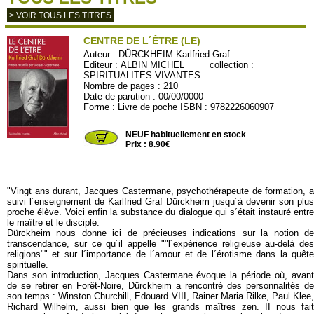
> VOIR TOUS LES TITRES
CENTRE DE L´ÊTRE (LE)
Auteur :
DÜRCKHEIM Karlfried Graf
Editeur :
ALBIN MICHEL
collection :
SPIRITUALITES VIVANTES
Nombre de pages : 210
Date de parution : 00/00/0000
Forme : Livre de poche ISBN : 9782226060907
SV104
NEUF habituellement en stock
Prix : 8.90€
"Vingt ans durant, Jacques Castermane, psychothérapeute de formation, a
suivi l´enseignement de Karlfried Graf Dürckheim jusqu´à devenir son plus
proche élève. Voici enfin la substance du dialogue qui s´était instauré entre
le maître et le disciple.
Dürckheim nous donne ici de précieuses indications sur la notion de
transcendance, sur ce qu´il appelle ""l´expérience religieuse au-delà des
religions"" et sur l´importance de l´amour et de l´érotisme dans la quête
spirituelle.
Dans son introduction, Jacques Castermane évoque la période où, avant
de se retirer en Forêt-Noire, Dürckheim a rencontré des personnalités de
son temps : Winston Churchill, Edouard VIII, Rainer Maria Rilke, Paul Klee,
Richard Wilhelm, aussi bien que les grands maîtres zen. II nous fait