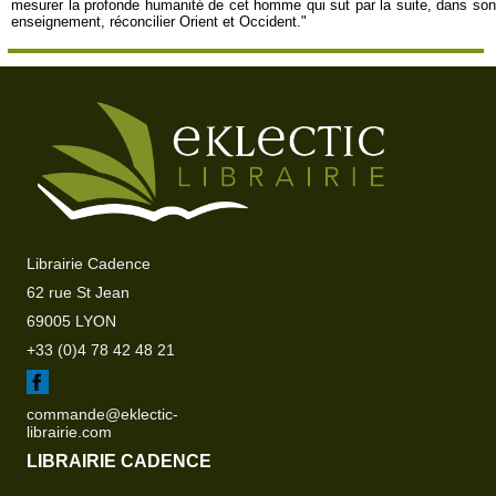
mesurer la profonde humanité de cet homme qui sut par la suite, dans son
enseignement, réconcilier Orient et Occident."
Librairie Cadence
62 rue St Jean
69005 LYON
+33 (0)4 78 42 48 21
commande@eklectic-
librairie.com
LIBRAIRIE CADENCE