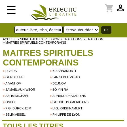
perm_identity
shopping_cart
☰
ACCUEIL
> SPIRITUALITÉS, RELIGIONS, TRADITIONS
> TRADITION
> MAITRES SPIRITUELS CONTEMPORAINS
MAITRES SPIRITUELS
CONTEMPORAINS
>
DIVERS
>
KRISHNAMURTI
>
GURDJIEFF
>
LANZA DEL VASTO
>
AÏVANHOV
>
DEUNOV
>
SAMAËL AUN WEOR
>
BÔ YIN RÂ
>
SALIM MICHAËL
>
ARNAUD DESJARDINS
>
OSHO
>
GOUROUS AMÉRICAINS
>
K.G. DÜRCKHEIM
>
U.G. KRISHNAMURTI
>
SELIM AÏSSEL
>
PHILIPPE DE LYON
TOUS LES TITRES