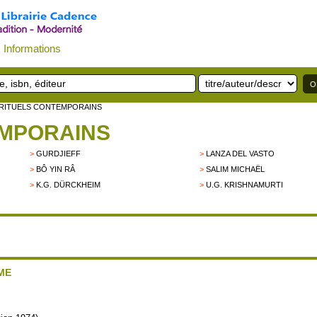
Informations
IRITUELS CONTEMPORAINS
EMPORAINS
>
GURDJIEFF
>
LANZA DEL VASTO
>
BÔ YIN RÂ
>
SALIM MICHAËL
>
K.G. DÜRCKHEIM
>
U.G. KRISHNAMURTI
ME