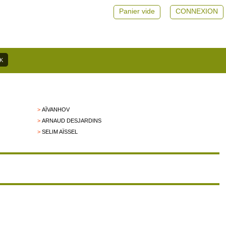
Panier vide
CONNEXION
>
AÏVANHOV
>
ARNAUD DESJARDINS
>
SELIM AÏSSEL