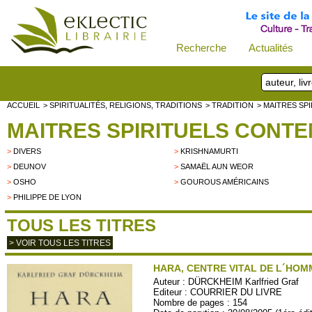
Recherche
Actualités
ACCUEIL
> SPIRITUALITÉS, RELIGIONS, TRADITIONS
> TRADITION
> MAITRES SP
MAITRES SPIRITUELS CONT
>
DIVERS
>
KRISHNAMURTI
>
DEUNOV
>
SAMAËL AUN WEOR
>
OSHO
>
GOUROUS AMÉRICAINS
>
PHILIPPE DE LYON
TOUS LES TITRES
> VOIR TOUS LES TITRES
HARA, CENTRE VITAL DE L´HOM
Auteur :
DÜRCKHEIM Karlfried Graf
Editeur :
COURRIER DU LIVRE
Nombre de pages : 154