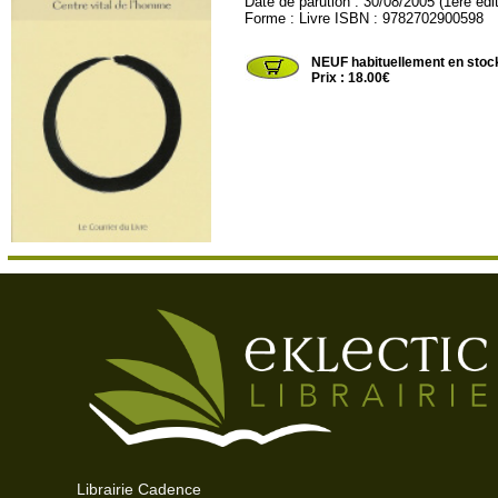
Date de parution : 30/08/2005 (1ére édi
Forme : Livre ISBN : 9782702900598
CDL166
NEUF habituellement en stoc
Prix : 18.00€
Librairie Cadence