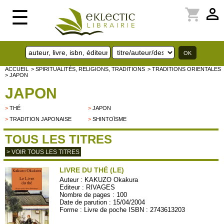
perm_identity
shopping_cart
☰
ACCUEIL
> SPIRITUALITÉS, RELIGIONS, TRADITIONS
> TRADITIONS ORIENTALES
> JAPON
JAPON
>
THÉ
>
JAPON
>
TRADITION JAPONAISE
>
SHINTOÏSME
TOUS LES TITRES
> VOIR TOUS LES TITRES
LIVRE DU THÉ (LE)
Auteur :
KAKUZO Okakura
Editeur :
RIVAGES
Nombre de pages : 100
Date de parution : 15/04/2004
Forme : Livre de poche ISBN : 2743613203
RIVPO499