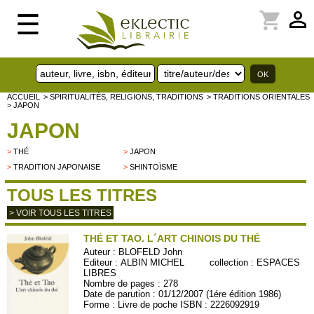
perm_identity
shopping_cart
☰
ACCUEIL
> SPIRITUALITÉS, RELIGIONS, TRADITIONS
> TRADITIONS ORIENTALES
> JAPON
JAPON
>
THÉ
>
JAPON
>
TRADITION JAPONAISE
>
SHINTOÏSME
TOUS LES TITRES
> VOIR TOUS LES TITRES
THÉ ET TAO. L´ART CHINOIS DU THÉ
Auteur :
BLOFELD John
Editeur :
ALBIN MICHEL
collection :
ESPACES
LIBRES
Nombre de pages : 278
Date de parution : 01/12/2007 (1ére édition 1986)
Forme : Livre de poche ISBN : 2226092919