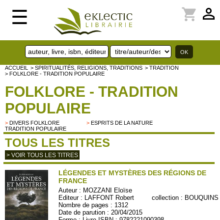
perm_identity
shopping_cart
☰
ACCUEIL
> SPIRITUALITÉS, RELIGIONS, TRADITIONS
> TRADITION
> FOLKLORE - TRADITION POPULAIRE
FOLKLORE - TRADITION
POPULAIRE
>
DIVERS FOLKLORE
>
ESPRITS DE LA NATURE
TRADITION POPULAIRE
TOUS LES TITRES
> VOIR TOUS LES TITRES
LÉGENDES ET MYSTÈRES DES RÉGIONS DE
FRANCE
Auteur :
MOZZANI Eloïse
Editeur :
LAFFONT Robert
collection :
BOUQUINS
Nombre de pages : 1312
Date de parution : 20/04/2015
Forme : Livre ISBN : 9782221090398